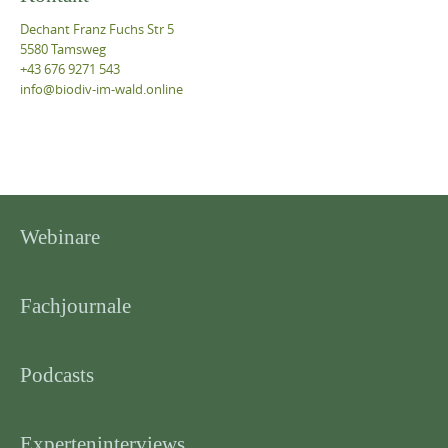
+43 676 9271 543
info@biodiv-im-wald.online
Webinare
Fachjournale
Podcasts
Experteninterviews