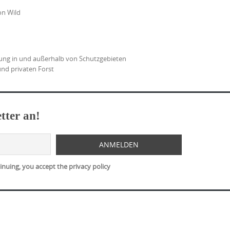
on Wild
tung in und außerhalb von Schutzgebieten
und privaten Forst
tter an!
nuing, you accept the privacy policy