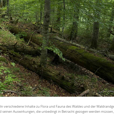
eln verschiedene Inhalte zu Flora und Fauna des Waldes und der Waldrandge
nd seinen Auswirkungen, die unbedingt in Betracht gezogen werden müssen