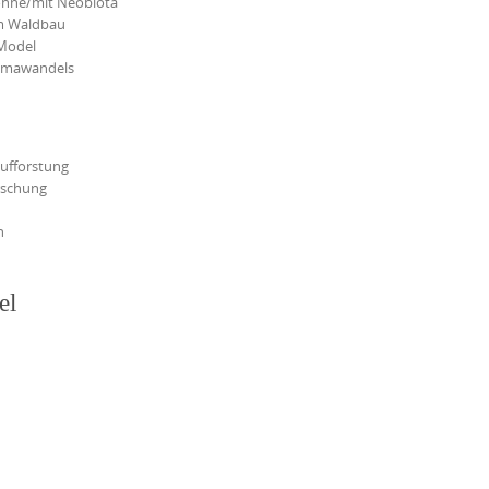
hne/mit Neobiota
im Waldbau
 Model
limawandels
ufforstung
rschung
n
el