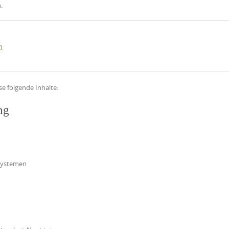
.
n
e folgende Inhalte:
ng
systemen