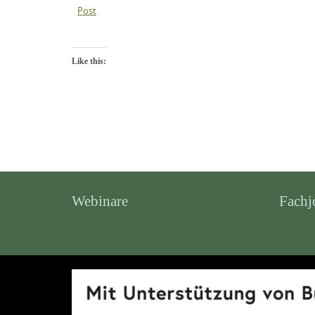
Post
Like this:
Webinare
Fachj