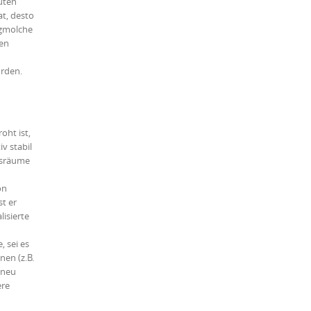
uten
at, desto
rgmolche
len
ürden.
oht ist,
v stabil
nsräume
on
st er
lisierte
n
 sei es
nen (z.B.
 neu
ere