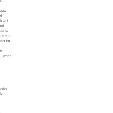
ng
aut,
nd
lster)
end
 sonst
aktiv an
oder im
en
zu, wenn
weise
 dem