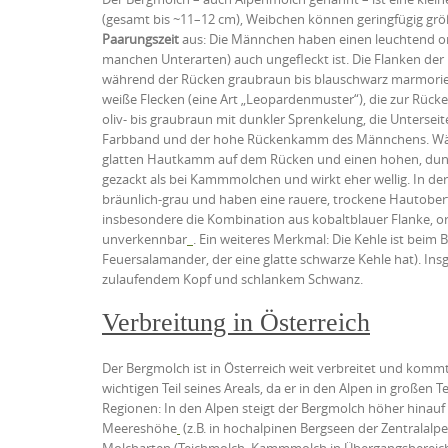
LINK
(gesamt bis ~11–12 cm), Weibchen können geringfügig grö
Paarungszeit
aus: Die Männchen haben einen leuchtend or
EMBED
manchen Unterarten) auch ungefleckt ist. Die Flanken der 
während der Rücken graubraun bis blauschwarz marmorier
weiße Flecken (eine Art „Leopardenmuster“), die zur Rück
oliv- bis graubraun mit dunkler Sprenkelung, die Untersei
Farbband und der hohe Rückenkamm des Männchens. Währe
glatten Hautkamm auf dem Rücken und einen hohen, dunk
gezackt als bei Kammmolchen und wirkt eher wellig. In de
bräunlich-grau und haben eine rauere, trockene Hautoberf
insbesondere die Kombination aus kobaltblauer Flanke,
unverkennbar
. Ein weiteres Merkmal: Die Kehle ist beim
Feuersalamander, der eine glatte schwarze Kehle hat). Ins
zulaufendem Kopf und schlankem Schwanz.
Verbreitung in Österreich
Der Bergmolch ist in Österreich weit verbreitet und kommt
wichtigen Teil seines Areals, da er in den Alpen in großen Te
Regionen: In den Alpen steigt der Bergmolch höher hinauf
Meereshöhe
(z.B. in hochalpinen Bergseen der Zentralalpe
Molcharten (Teichmolch, Kammmolch in Übergangsbereiche