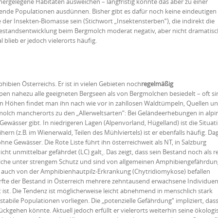
öhergelegene Habitaten ausweichen – langfristig könnte das aber zu einer
gende Populationen ausdünnen. Bisher gibt es dafür noch keine eindeutigen 
er Insekten-Biomasse sein (Stichwort „Insektensterben“), die indirekt die
Bestandsentwicklung beim Bergmolch moderat negativ, aber nicht dramatisch
blieb er jedoch vielerorts häufig.
bien Österreichs. Er ist in vielen Gebieten noch
regelmäßig
lpen nahezu alle geeigneten Bergseen als von Bergmolchen besiedelt – oft si
en Höhen findet man ihn nach wie vor in zahllosen Waldtümpeln, Quellen u
gmolch mancherorts zu den „Allerweltsarten“: Bei Geländeerhebungen in alpi
 Gewässer gibt. In niedrigeren Lagen (Alpenvorland, Hügelland) ist die Situat
rn (z.B. im Wienerwald, Teilen des Mühlviertels) ist er ebenfalls häufig. D
ne Gewässer. Die Rote Liste führt ihn österreichweit als NT, in Salzburg
nicht unmittelbar gefährdet (LC) galt
. Das zeigt, dass sein Bestand noch als re
olche unter strengem Schutz und sind von allgemeinen Amphibiengefährdu
e auch von der Amphibienhautpilz-Erkrankung (Chytridiomykose) befallen
ürfte der Bestand in Österreich mehrere zehntausend erwachsene Individue
t ist. Die Tendenz ist möglicherweise leicht abnehmend in menschlich stark
abile Populationen vorliegen. Die „potenzielle Gefährdung“ impliziert, dass
kgehen könnte. Aktuell jedoch erfüllt er vielerorts weiterhin seine ökologi