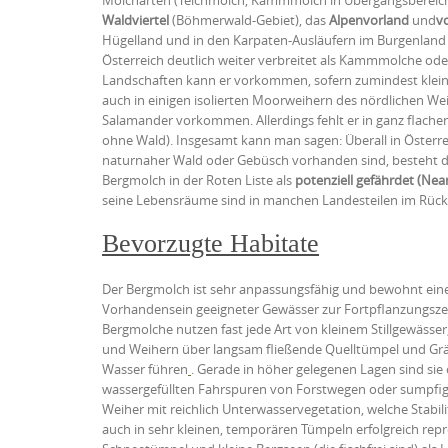
Waldviertel
(Böhmerwald-Gebiet), das
Alpenvorland
und
v
Hügelland und in den Karpaten-Ausläufern im Burgenland vo
Österreich deutlich weiter verbreitet als Kammmolche od
Landschaften kann er vorkommen, sofern zumindest klein
auch in einigen isolierten Moorweihern des nördlichen We
Salamander vorkommen. Allerdings fehlt er in ganz flach
ohne Wald). Insgesamt kann man sagen: Überall in Österre
naturnaher Wald oder Gebüsch vorhanden sind, besteht d
Bergmolch in der Roten Liste als
potenziell gefährdet (Ne
seine Lebensräume sind in manchen Landesteilen im Rück
Bevorzugte Habitate
Der Bergmolch ist sehr anpassungsfähig und bewohnt eine
Vorhandensein geeigneter Gewässer zur Fortpflanzungszeit
Bergmolche nutzen fast jede Art von kleinem Stillgewässer
und Weihern über langsam fließende Quelltümpel und Gr
Wasser führen
. Gerade in höher gelegenen Lagen sind si
wassergefüllten Fahrspuren von Forstwegen oder sumpfi
Weiher mit reichlich Unterwasservegetation, welche Stabilit
auch in sehr kleinen, temporären Tümpeln erfolgreich rep