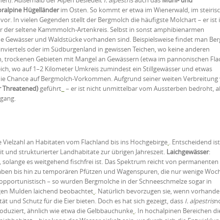
oralpine Hügelländer
im Osten. So kommt er etwa im Wienerwald, im steiris
r. In vielen Gegenden stellt der Bergmolch die häufigste Molchart – er ist 
er der seltene Kammmolch-Artenkreis. Selbst in sonst amphibienarmen
e Gewässer und Waldstücke vorhanden sind. Beispielsweise findet man Be
inviertels oder im Südburgenland in gewissen Teichen, wo keine anderen
en, trockenen Gebieten mit Mangel an Gewässern (etwa im pannonischen Fla
ich, wo auf 1–2 Kilometer Umkreis zumindest ein Stillgewässer und etwas
ie Chance auf Bergmolch-Vorkommen. Aufgrund seiner weiten Verbreitung 
ar Threatened)
geführt
– er ist nicht unmittelbar vom Aussterben bedroht, a
gang.
 Vielzahl an Habitaten vom Flachland bis ins Hochgebirge
. Entscheidend is
 und strukturierter Landhabitate zur übrigen Jahreszeit.
Laichgewässer
:
, solange es weitgehend fischfrei ist. Das Spektrum reicht von permanenten
äben bis hin zu temporären Pfützen und Wagenspuren, die nur wenige Woc
e opportunistisch – so wurden Bergmolche in der Schneeschmelze sogar in
gen Mulden laichend beobachtet
. Natürlich bevorzugen sie, wenn vorhanden
ät und Schutz für die Eier bieten. Doch es hat sich gezeigt, dass
I. alpestris
no
roduziert, ähnlich wie etwa die Gelbbauchunke
. In hochalpinen Bereichen d