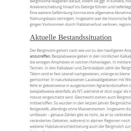
Bergmolche reagieren darauf, indem sie ggf. in kühlere, h
Arealverschiebung hinauf ins Gebirge führen und tieferlie
Eine weitere Gefährdung könnte eine allgemeine Abnahme d
Nahrungsbasis verringert. Insgesamt war die historische 
gingen Vorkommen durch Habitatverlust verloren, regional 
Aktuelle Bestandssituation
Der Bergmolch gehört nach wie vor zu den häufigeren Amphi
anzutreffen
.
Beispielsweise gelten in den nördlichen Kalka
die einzigen Amphibien in solchen Höhenlagen. In mittler
Teichen. In den Kalkalpen und Zentralalpen zählt der Ber
Tälern wird er fast überall nachgewiesen, solange es kleine
gemischter: In naturbelassenen Laubwaldgebieten mit Weihe
fehlt er gebietsweise in ausgeräumten Agrarlandschaften oh
beispielsweise ebenfalls als NT, während er dort sogar als 
robust eingeschätzt wird. Gleichwohl stehen auch Bergm
mitbetroffen. So wurden in den letzten Jahren Bergmolch
festgestellt, allerdings ohne Massensterben. Insgesamt d
umfassen – genaue Zahlen gibt es nicht, da er so verbreite
veränderten Gebieten, während in alpinen Regionen noch st
weiterer Habitatverschlechterung auch der Bergmolch zurüc