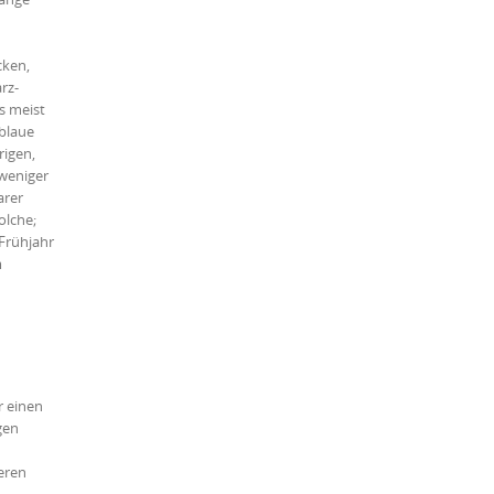
cken,
rz-
s meist
 blaue
igen,
weniger
arer
olche;
Frühjahr
m
r einen
gen
deren