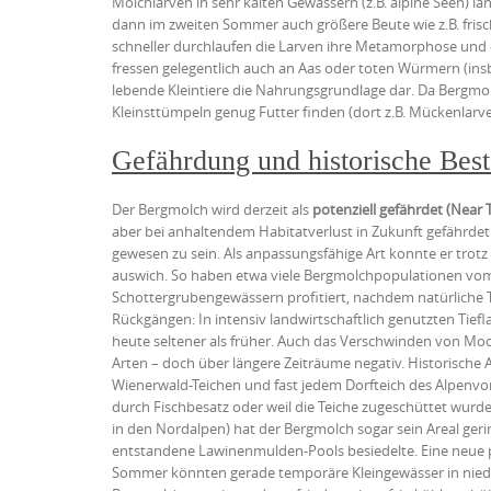
Molchlarven in sehr kalten Gewässern (z.B. alpine Seen) 
dann im zweiten Sommer auch größere Beute wie z.B. frisch
schneller durchlaufen die Larven ihre Metamorphose und d
fressen gelegentlich auch an Aas oder toten Würmern (ins
lebende Kleintiere die Nahrungsgrundlage dar. Da Bergmo
Kleinsttümpeln genug Futter finden (dort z.B. Mückenlarv
Gefährdung und historische Bes
Der Bergmolch wird derzeit als
potenziell gefährdet (Near
aber bei anhaltendem Habitatverlust in Zukunft gefährdet s
gewesen zu sein. Als anpassungsfähige Art konnte er trot
auswich. So haben etwa viele Bergmolchpopulationen vom
Schottergrubengewässern profitiert, nachdem natürliche 
Rückgängen: In intensiv landwirtschaftlich genutzten Tiefl
heute seltener als früher. Auch das Verschwinden von Moor
Arten – doch über längere Zeiträume negativ. Historische 
Wienerwald-Teichen und fast jedem Dorfteich des Alpenvorl
durch Fischbesatz oder weil die Teiche zugeschüttet wurd
in den Nordalpen) hat der Bergmolch sogar sein Areal ge
entstandene Lawinenmulden-Pools besiedelte. Eine neue p
Sommer könnten gerade temporäre Kleingewässer in niedrig