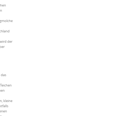
chen
in
rgmolche
chland
wird der
ber
t das
 Teichen
hen
, kleine
tfalls
ienen