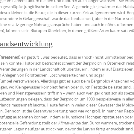
länger im Larvenstadium bleiben und dadurch auch länger wachsen – sie erbe
 geschlüpfte Jungfrösche im selben See. Allgemein gilt: je wärmer das Habit
esto kleiner ist die Beute, die in dieser kurzen Zeit aufgenommen wird. Be
besondere in Gefangenschaft wurde das beobachtet), aber in der Natur stel
lche relativ geringe Nahrungsansprüche haben und auch in nährstoffarmen
en), können sie in Biotopen überleben, in denen größere Arten kaum satt w
tandsentwicklung
 Threatened)
eingestuft
, was bedeutet, dass er (noch) nicht unmittelbar bedr
ein könnte. Historisch betrachtet scheint der Bergmolch in Österreich relati
z Veränderungen in der Landschaft oft überdauern, indem er auf Ersatzlebe
 Anlegen von Forstteichen, Löschwasserteichen und sogar
Tümpel verschwanden. Allerdings gibt es auch beim Bergmolch Anzeichen v
agen, wo Kleingewässer komplett fehlen oder durch Pestizide belastet sind, i
en und Kleinstgewässern trifft ihn – wenn auch weniger drastisch als spezia
Aufzeichnungen belegen, dass der Bergmolch um 1900 beispielsweise in alle
ands massenhaft laichte. Heute fehlen in vielen dieser Gewässer die Molche,
en. Dennoch ist die Gesamtverbreitung nach wie vor groß. In manchen Regio
ringfügig ausdehnen können, indem er künstliche Hochgebirgsstauseen oder
otenzielle Gefährdung stellt der
Klimawandel
dar: Durch wärmere, trocken
eren Lagen häufiger austrocknen, bevor die Larven fertig entwickelt sind.