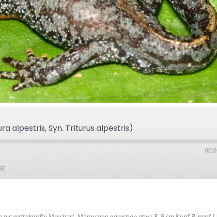
 alpestris, Syn. Triturus alpestris)
00:0
RE
ne bis mittelgroße Molchart. Männchen erreichen etwa 8–9 cm Kopf-Rumpf-