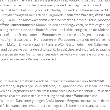
Laichhabitat – hier kann das Wasser eiskalt sein, wodurch sich die Entwicklu
mit Grasfröschen in solchen Gewässern; beide Arten beginnen kurz nach
maximal 1–2 m tief, sonnig bis halbschattig und reich an Pflanzen wie Laichkr
 Fortpflanzungszeit hält sich der Bergmolch in
feuchten Wäldern, Wiesen u
ohl
– Laub- und Mischwälder mit vielen Verstecken (Totholz, Steine, Moospo
offene Lebensräume
wie Moore, Heiden oder Bergwiesen
, sofern es genüg
chtig ist stets eine hohe Bodenfeuchte und Luftfeuchtigkeit, da die Molche
ch tief unter Steinen oder im Erdboden, während sie bei Regen oder nachts 
 häufig in frostsicheren Hohlräumen im Waldboden, unter dicken Wurzeln 
lger in Maßen: Er kommt auch in Parks, großen Gärten oder in der Nähe von
und Verstecke vorhanden sind (z.B. Kellerschächte, Steinhaufen). So tauch
se werden sie vom Menschen angesiedelt, teilweise wandern sie von alleine 
ung erklärt die weite Verbreitung der Art.
n. Im Wasser ernähren sie sich hauptsächlich räuberisch von
tierischem
 Wasserflöhe, Hüpferlinge, Mückenlarven, Kaulquappen von Fröschen und teil
rven des Bergmolchs sind ebenfalls räuberisch und fressen schon kurz nach
lpestris
nachts und in der Dämmerung nach
kleinen Wirbellosen
wie
d Würmern. Dank ihrer geringen Größe können Bergmolche auch sehr kleine
e füllen damit eine etwas andere ökologische Nische. Interessant ist, dass