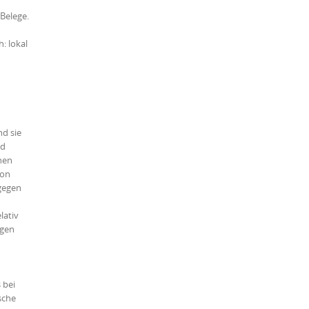
Belege.
: lokal
nd sie
nd
nen
ion
agegen
lativ
ngen
n
 bei
sche