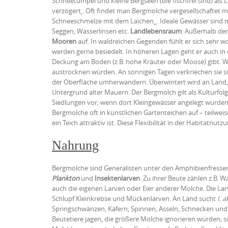
Schneetümpel und kleine Bergseen (die fischfrei sind) als 
verzögert
. Oft findet man Bergmolche vergesellschaftet 
Schneeschmelze mit dem Laichen
. Ideale Gewässer sind 
Seggen, Wasserlinsen etc.
Landlebensraum
: Außerhalb der
Mooren
auf. In waldreichen Gegenden fühlt er sich sehr w
werden gerne besiedelt. In höheren Lagen geht er auch in
Deckung am Boden (z.B. hohe Kräuter oder Moose) gibt. Wi
austrocknen würden. An sonnigen Tagen verkriechen sie si
der Oberfläche umherwandern. Überwintert wird an Land,
Untergrund alter Mauern. Der Bergmolch gilt als Kulturfo
Siedlungen vor, wenn dort Kleingewässer angelegt wurden 
Bergmolche oft in künstlichen Gartenteichen auf – teilwei
ein Teich attraktiv ist. Diese Flexibilität in der Habitatnutz
Nahrung
Bergmolche sind Generalisten unter den Amphibienfresser
Plankton
und
Insektenlarven
. Zu ihrer Beute zählen z.B.
auch die eigenen Larven oder Eier anderer Molche. Die La
Schlupf Kleinkrebse und Mückenlarven. An Land sucht
I. a
Springschwänzen, Käfern, Spinnen, Asseln, Schnecken un
Beutetiere jagen, die größere Molche ignorieren würden; si