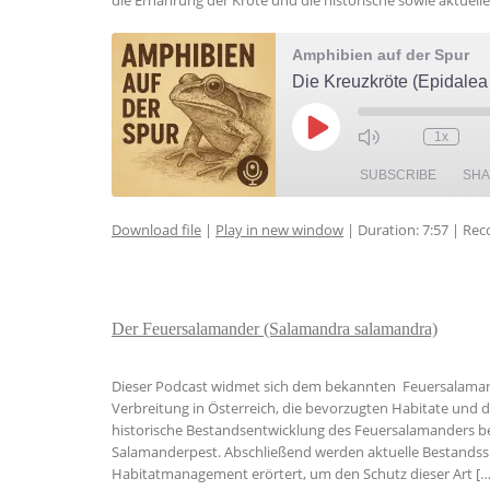
die Ernährung der Kröte und die historische sowie aktuelle
Amphibien auf der Spur
Die Kreuzkröte (Epidalea
Play
1x
Episode
SUBSCRIBE
SH
Download file
|
Play in new window
|
Duration: 7:57
|
Rec
SHARE
RSS FEED
LINK
Der Feuersalamander (Salamandra salamandra)
EMBED
Dieser Podcast widmet sich dem bekannten Feuersalamande
Verbreitung in Österreich, die bevorzugten Habitate und
historische Bestandsentwicklung des Feuersalamanders 
Salamanderpest. Abschließend werden aktuelle Bestand
Habitatmanagement erörtert, um den Schutz dieser Art […