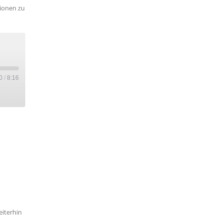
ionen zu
0
/
8:16
eiterhin