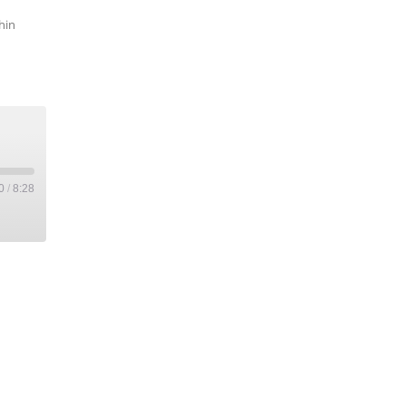
hin
0
/
8:28