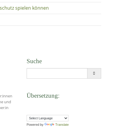
schutz spielen können
Suche
Search
for:
Übersetzung:
r:innen
he und
er:in
Powered by
Translate