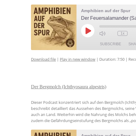
Amphibien auf der Spur
Der Feuersalamander (S
Play
1x
Episode
SUBSCRIBE
SH
Download file
|
Play in new window
|
Duration: 7:50
|
Rec
SHARE
RSS FEED
LINK
Der Bergmolch (Ichthyosaura alpestris)
EMBED
Dieser Podcast konzentriert sich auf den Bergmolch (Ichthyo
beschreibt detailliert das Aussehen des Bergmolchs, sein
auch an Land. Weiterhin wird die Nahrung des Molchs behan
zudem die Gefährdungseinstufung des Bergmolchs als „pote
Amphibien auf der Spur