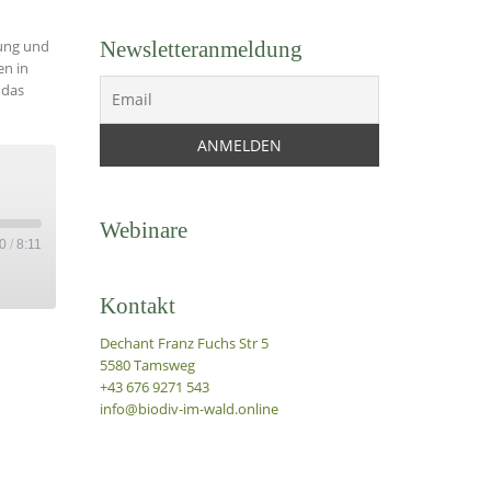
Newsletteranmeldung
bung und
en in
 das
Webinare
0
/
8:11
Kontakt
Dechant Franz Fuchs Str 5
5580 Tamsweg
+43 676 9271 543
info@biodiv-im-wald.online