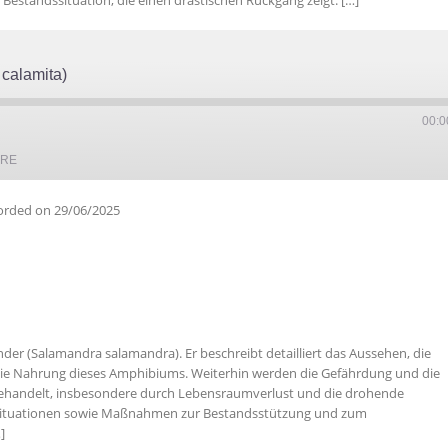
 Bestandssituation, die einen drastischen Rückgang zeigt. […]
 calamita)
00:0
ARE
orded on 29/06/2025
r (Salamandra salamandra). Er beschreibt detailliert das Aussehen, die
 die Nahrung dieses Amphibiums. Weiterhin werden die Gefährdung und die
behandelt, insbesondere durch Lebensraumverlust und die drohende
ssituationen sowie Maßnahmen zur Bestandsstützung und zum
]