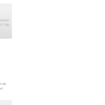
0
/
7:50
r als
rt