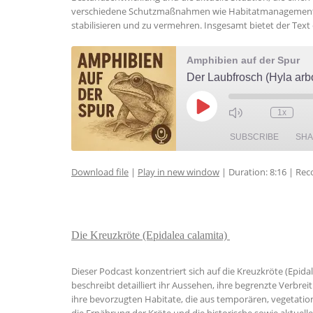
verschiedene Schutzmaßnahmen wie Habitatmanagement, Wi
stabilisieren und zu vermehren. Insgesamt bietet der Text
Amphibien auf der Spur
Der Laubfrosch (Hyla arb
Play
1x
Episode
SUBSCRIBE
SH
Download file
|
Play in new window
|
Duration: 8:16
|
Rec
SHARE
RSS FEED
LINK
Die Kreuzkröte (Epidalea calamita)
EMBED
Dieser Podcast konzentriert sich auf die Kreuzkröte (Epid
beschreibt detailliert ihr Aussehen, ihre begrenzte Verbrei
ihre bevorzugten Habitate, die aus temporären, vegetati