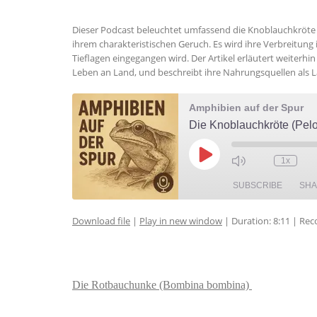
Dieser Podcast beleuchtet umfassend die Knoblauchkröte (
ihrem charakteristischen Geruch. Es wird ihre Verbreitung
Tieflagen eingegangen wird. Der Artikel erläutert weiterhi
Leben an Land, und beschreibt ihre Nahrungsquellen als La
Amphibien auf der Spur
Die Knoblauchkröte (Pel
Play
1x
Episode
SUBSCRIBE
SH
Download file
|
Play in new window
|
Duration: 8:11
|
Rec
SHARE
RSS FEED
LINK
Die Rotbauchunke (Bombina bombina)
EMBED