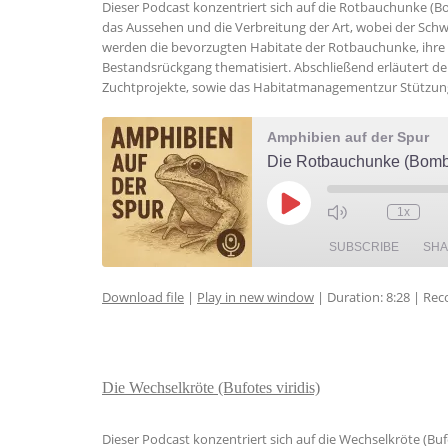
Dieser Podcast konzentriert sich auf die Rotbauchunke (Bo
das Aussehen und die Verbreitung der Art, wobei der Schw
werden die bevorzugten Habitate der Rotbauchunke, ihre 
Bestandsrückgang thematisiert. Abschließend erläutert
Zuchtprojekte, sowie das Habitatmanagementzur Stützung
Amphibien auf der Spur
Die Rotbauchunke (Bom
Play
1x
Episode
SUBSCRIBE
SH
Download file
|
Play in new window
|
Duration: 8:28
|
Rec
SHARE
RSS FEED
LINK
Die Wechselkröte (Bufotes viridis)
EMBED
Dieser Podcast konzentriert sich auf die Wechselkröte (Bufo