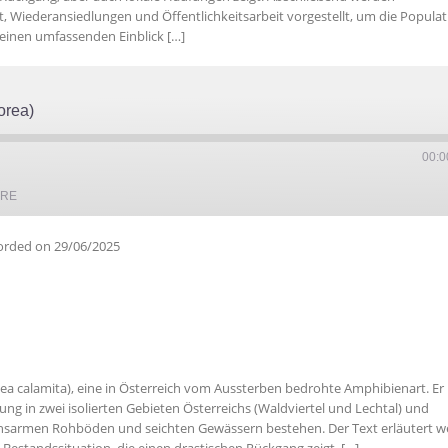
ederansiedlungen und Öffentlichkeitsarbeit vorgestellt, um die Populat
 einen umfassenden Einblick […]
orea)
00:0
ARE
orded on 29/06/2025
alea calamita), eine in Österreich vom Aussterben bedrohte Amphibienart. Er
tung in zwei isolierten Gebieten Österreichs (Waldviertel und Lechtal) und
onsarmen Rohböden und seichten Gewässern bestehen. Der Text erläutert w