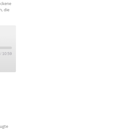
ockene
, die
/
10:59
zugte