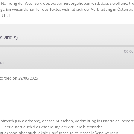
ie Nahrung der Wechselkröte, wobei hervorgehoben wird, dass sie offene, tr
Ein wesentlicher Teil des Textes widmet sich der Verbreitung in Österreich
rt […]
 viridis)
00:00
ARE
corded on 29/06/2025
ubfrosch (Hyla arborea), dessen Aussehen, Verbreitung in Österreich, bevor
r erläutert auch die Gefährdung der Art, ihre historische
n Rückgang, aber auch lokale Häufungen zeigt. Abschließend werden