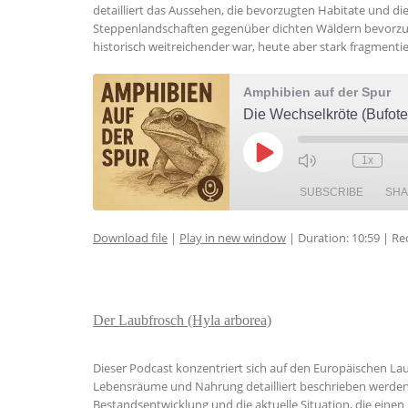
detailliert das Aussehen, die bevorzugten Habitate und d
Steppenlandschaften gegenüber dichten Wäldern bevorzugt. 
historisch weitreichender war, heute aber stark fragmentie
Amphibien auf der Spur
Die Wechselkröte (Bufotes
Play
1x
Episode
SUBSCRIBE
SH
Download file
|
Play in new window
|
Duration: 10:59
|
Re
SHARE
RSS FEED
LINK
Der Laubfrosch (Hyla arborea)
EMBED
Dieser Podcast konzentriert sich auf den Europäischen La
Lebensräume und Nahrung detailliert beschrieben werden. E
Bestandsentwicklung und die aktuelle Situation, die eine