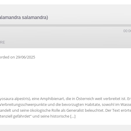
alamandra salamandra)
00:0
ARE
orded on 29/06/2025
saura alpestris), eine Amphibienart, die in Österreich weit verbreitet ist. Er
e Verbreitungsschwerpunkte und die bevorzugten Habitate, sowohl im Wasse
delt und seine ökologische Rolle als Generalist beleuchtet. Der Text erörte
nziell gefährdet“ und seine historische […]