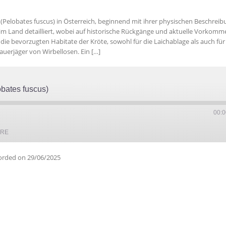
Pelobates fuscus) in Österreich, beginnend mit ihrer physischen Beschrei
 im Land detailliert, wobei auf historische Rückgänge und aktuelle Vorkomm
n die bevorzugten Habitate der Kröte, sowohl für die Laichablage als auch für
uerjäger von Wirbellosen. Ein […]
obates fuscus)
00:0
ARE
orded on 29/06/2025