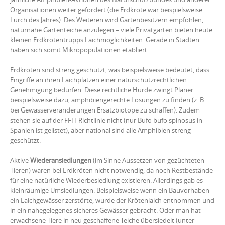
Organisationen weiter gefördert (die Erdkröte war beispielsweise
Lurch des Jahres). Des Weiteren wird Gartenbesitzern empfohlen,
naturnahe Gartenteiche anzulegen – viele Privatgärten bieten heute
kleinen Erdkrötentrupps Laichmöglichkeiten. Gerade in Städten
haben sich somit Mikropopulationen etabliert.
Erdkröten sind streng geschützt, was beispielsweise bedeutet, dass
Eingriffe an ihren Laichplätzen einer naturschutzrechtlichen
Genehmigung bedürfen. Diese rechtliche Hürde zwingt Planer
beispielsweise dazu, amphibiengerechte Lösungen zu finden (z. B.
bei Gewässerveränderungen Ersatzbiotope zu schaffen). Zudem
stehen sie auf der FFH-Richtlinie nicht (nur Bufo bufo spinosus in
Spanien ist gelistet), aber national sind alle Amphibien streng
geschützt.
Aktive
Wiederansiedlungen
(im Sinne Aussetzen von gezüchteten
Tieren) waren bei Erdkröten nicht notwendig, da noch Restbestände
für eine natürliche Wiederbesiedlung existieren. Allerdings gab es
kleinräumige Umsiedlungen: Beispielsweise wenn ein Bauvorhaben
ein Laichgewässer zerstörte, wurde der Krötenlaich entnommen und
in ein nahegelegenes sicheres Gewässer gebracht. Oder man hat
erwachsene Tiere in neu geschaffene Teiche übersiedelt (unter