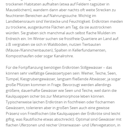
trockenen Habitaten aufhalten (etwa auf Feldern tagsüber in
Mauselöchern), wandern dann aber nachts oft weite Strecken zu
feuchteren Bereichen auf Nahrungssuche. Wichtig im
Landlebensraum sind Verstecke und Feuchtigkeit: Erdkröten meiden
zu trockene, ausgeräumte Flächen am Tag, da sie austrocknen
würden. Sie graben sich manchmal auch selbst flache Mulden im
Erdreich ein. Im Winter suchen sie frostfreie Quartiere an Land auf:
z.B. vergraben sie sich in Waldböden, nutzen Tierbauten
(Mäuse-/Kaninchenbauten), Spalten in Kellerfundamenten,
Komposthaufen oder sogar Kanalrohre.
Für die Fortpflanzung benötigen Erdkröten Stillgewässer – das
können sehr vielfältige Gewässertypen sein: Weiher, Teiche, Seen,
Tümpel, Kiesgrubengewässer, langsam fließende Altwässer, ja sogar
große Pfützen kommen in Frage. Bevorzugt werden allerdings
größere, dauerhafte Gewässer wie Seen und Teiche, weil darin die
Kaulquappen sicher bis zur Metamorphose leben können.
Typischerweise laichen Erdkröten in fischfreien oder fischarmen
Gewässern, tolerieren aber in großen Seen auch eine gewisse
Präsenz von Friedfischen (die Kaulquappen der Erdkröte sind leicht
giftig, was Raubfische etwas abschreckt). Optimal sind Gewässer mit
flachen Uferzonen und reicher Unterwasser- und Ufervegetation, in