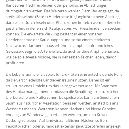
Randzonen fischfrei bleiben oder periodische Abfischungen
durchgeführt werden. Des Weiteren werden Flachufer angelegt, da
steile Uferwände (Beton) Hindernisse für Jungkröten beim Ausstieg
darstellen. Durch Inseln oder Pflanzzonen im Teich werden Bereiche
geschaffen, in denen sich Kaulquappen vor Fressfeinden verstecken
können. Die erwartete Wirkung besteht in einer höheren
Überlebensrate der Kaulquappen und somit einem stärkeren
Nachwuchs. Darüber hinaus erhöht ein amphibienfreundliches
Gewässerdesign die Artenvielfalt, da auch andere Amphibienarten,
wie beispielsweise Molche, die in denselben Teichen leben, davon
profitieren.
Die Lebensraumvielfalt spielt für Erdkröten eine entscheidende Rolle,
da sie verschiedenste Landlebensräume nutzen. Daher ist ein
strukturreiches Umfeld um das Laichgewässer ideal. Maßnahmen
des Habitatmanagements umfassen die Schaffung strukturreicher
Uferbereiche und Pufferzonen. Beispielsweise kann am Seeufer ein
Saum aus natürlicher Vegetation belassen werden, anstatt bis ans
Wasser zu mähen. Weiterhin können Hecken und kleine Gehölze
entlang von Wanderwegen erhalten werden, um den Kröten
Deckung zu bieten. Auf landwirtschaftlichen Flächen sollten
Feuchtbrachen oder zumindest extensiv genutzte Streifen angelegt