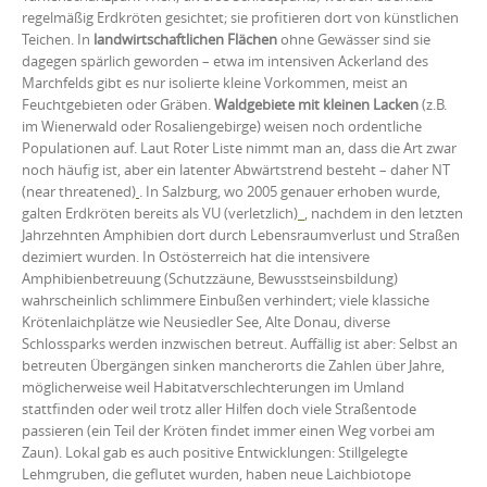
regelmäßig Erdkröten gesichtet; sie profitieren dort von künstlichen
Teichen. In
landwirtschaftlichen Flächen
ohne Gewässer sind sie
dagegen spärlich geworden – etwa im intensiven Ackerland des
Marchfelds gibt es nur isolierte kleine Vorkommen, meist an
Feuchtgebieten oder Gräben.
Waldgebiete mit kleinen Lacken
(z.B.
im Wienerwald oder Rosaliengebirge) weisen noch ordentliche
Populationen auf. Laut Roter Liste nimmt man an, dass die Art zwar
noch häufig ist, aber ein latenter Abwärtstrend besteht – daher NT
(near threatened)
. In Salzburg, wo 2005 genauer erhoben wurde,
galten Erdkröten bereits als VU (verletzlich)
, nachdem in den letzten
Jahrzehnten Amphibien dort durch Lebensraumverlust und Straßen
dezimiert wurden. In Ostösterreich hat die intensivere
Amphibienbetreuung (Schutzzäune, Bewusstseinsbildung)
wahrscheinlich schlimmere Einbußen verhindert; viele klassiche
Krötenlaichplätze wie Neusiedler See, Alte Donau, diverse
Schlossparks werden inzwischen betreut. Auffällig ist aber: Selbst an
betreuten Übergängen sinken mancherorts die Zahlen über Jahre,
möglicherweise weil Habitatverschlechterungen im Umland
stattfinden oder weil trotz aller Hilfen doch viele Straßentode
passieren (ein Teil der Kröten findet immer einen Weg vorbei am
Zaun). Lokal gab es auch positive Entwicklungen: Stillgelegte
Lehmgruben, die geflutet wurden, haben neue Laichbiotope