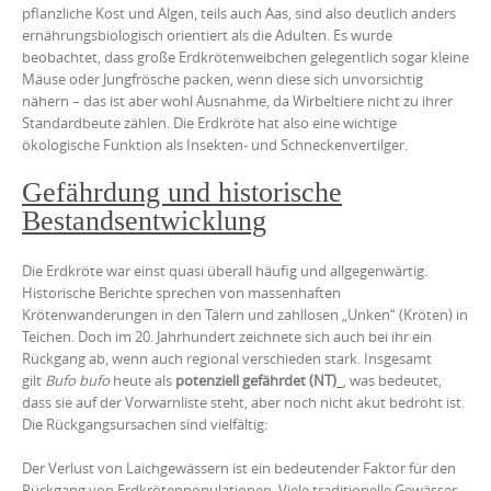
pflanzliche Kost und Algen, teils auch Aas, sind also deutlich anders
ernährungsbiologisch orientiert als die Adulten. Es wurde
beobachtet, dass große Erdkrötenweibchen gelegentlich sogar kleine
Mäuse oder Jungfrösche packen, wenn diese sich unvorsichtig
nähern – das ist aber wohl Ausnahme, da Wirbeltiere nicht zu ihrer
Standardbeute zählen. Die Erdkröte hat also eine wichtige
ökologische Funktion als Insekten- und Schneckenvertilger.
Gefährdung und historische
Bestandsentwicklung
Die Erdkröte war einst quasi überall häufig und allgegenwärtig.
Historische Berichte sprechen von massenhaften
Krötenwanderungen in den Tälern und zahllosen „Unken“ (Kröten) in
Teichen. Doch im 20. Jahrhundert zeichnete sich auch bei ihr ein
Rückgang ab, wenn auch regional verschieden stark. Insgesamt
gilt
Bufo bufo
heute als
potenziell gefährdet (NT)
, was bedeutet,
dass sie auf der Vorwarnliste steht, aber noch nicht akut bedroht ist.
Die Rückgangsursachen sind vielfältig:
Der Verlust von Laichgewässern ist ein bedeutender Faktor für den
Rückgang von Erdkrötenpopulationen. Viele traditionelle Gewässer