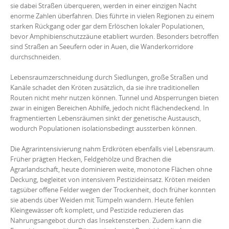
sie dabei Straßen überqueren, werden in einer einzigen Nacht
enorme Zahlen überfahren. Dies führte in vielen Regionen zu einem
starken Rückgang oder gar dem Erlöschen lokaler Populationen,
bevor Amphibienschutzzäune etabliert wurden. Besonders betroffen
sind Straßen an Seeufern oder in Auen, die Wanderkorridore
durchschneiden.
Lebensraumzerschneidung durch Siedlungen, große Straßen und
Kanäle schadet den Kröten zusätzlich, da sie ihre traditionellen
Routen nicht mehr nutzen können. Tunnel und Absperrungen bieten
zwar in einigen Bereichen Abhilfe, jedoch nicht flächendeckend. In
fragmentierten Lebensräumen sinkt der genetische Austausch,
wodurch Populationen isolationsbedingt aussterben können.
Die Agrarintensivierung nahm Erdkröten ebenfalls viel Lebensraum.
Früher prägten Hecken, Feldgehölze und Brachen die
Agrarlandschaft, heute dominieren weite, monotone Flächen ohne
Deckung, begleitet von intensivem Pestizideinsatz. Kröten meiden
tagsüber offene Felder wegen der Trockenheit, doch früher konnten
sie abends über Weiden mit Tümpeln wandern. Heute fehlen
Kleingewässer oft komplett, und Pestizide reduzieren das
Nahrungsangebot durch das Insektensterben. Zudem kann die