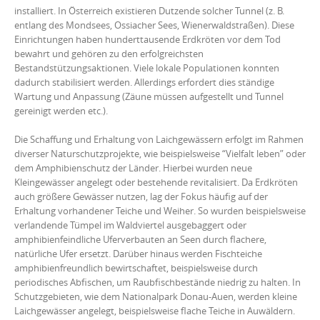
installiert. In Österreich existieren Dutzende solcher Tunnel (z. B.
entlang des Mondsees, Ossiacher Sees, Wienerwaldstraßen). Diese
Einrichtungen haben hunderttausende Erdkröten vor dem Tod
bewahrt und gehören zu den erfolgreichsten
Bestandstützungsaktionen. Viele lokale Populationen konnten
dadurch stabilisiert werden. Allerdings erfordert dies ständige
Wartung und Anpassung (Zäune müssen aufgestellt und Tunnel
gereinigt werden etc.).
Die Schaffung und Erhaltung von Laichgewässern erfolgt im Rahmen
diverser Naturschutzprojekte, wie beispielsweise “Vielfalt leben” oder
dem Amphibienschutz der Länder. Hierbei wurden neue
Kleingewässer angelegt oder bestehende revitalisiert. Da Erdkröten
auch größere Gewässer nutzen, lag der Fokus häufig auf der
Erhaltung vorhandener Teiche und Weiher. So wurden beispielsweise
verlandende Tümpel im Waldviertel ausgebaggert oder
amphibienfeindliche Uferverbauten an Seen durch flachere,
natürliche Ufer ersetzt. Darüber hinaus werden Fischteiche
amphibienfreundlich bewirtschaftet, beispielsweise durch
periodisches Abfischen, um Raubfischbestände niedrig zu halten. In
Schutzgebieten, wie dem Nationalpark Donau-Auen, werden kleine
Laichgewässer angelegt, beispielsweise flache Teiche in Auwäldern.