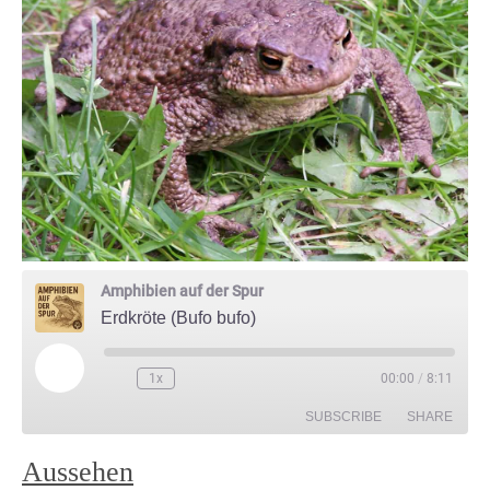
Amphibien auf der Spur
Erdkröte (Bufo bufo)
Play
1x
00:00
/
8:11
Episode
SUBSCRIBE
SHARE
Aussehen
SHARE