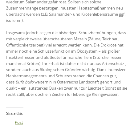
wiederum Salamander gefährdet. Sollten sich solche
Zusammenhänge bestätigen, müssten Habitatmaßnahmen neu
überdacht werden (z.B. Salamander- und Krötenlebensräume ggf.
isolieren).
Insgesamt jedoch zeigen die bisherigen Schutzbemühungen, dass
mit vergleichsweise überschaubaren Mitteln (Zäune, Teichbau,
Öffentlichkeitsarbeit) viel erreicht werden kann. Die Erdkröte hat
immer noch eine Schlüsselfunktion im Ökosystem – als großer
Insektenfresser und als Beute für manche Tiere (Störche fressen
manchmal Kröten). Ihr Erhalt ist daher nicht nur aus Artenschutz-,
sondern auch aus ökologischen Gründen wichtig. Dank intensiven
Habitatmanagements und Schutzes stehen die Chancen gut,
dass
Bufo bufo
weiterhin in Österreichs Landschaft gehört und
quakt – ein lautstarkes Quaken zwar nur zur Laichzeit (sonst ist sie
recht still), aber doch ein Zeichen für lebendige Kleingewässer.
Share this:
Post