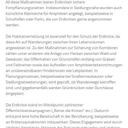
All diese Maßnahmen bieten Erdkröten sichere
Fortpflanzungsstätten. Insbesondere in Siedlungsnähe wurden auch
künstliche Kleinteiche für Amphibien angelegt, beispielsweise in
Schulhöfen oder Parks, die von Erdkröten gerne angenommen
werden.
Die Habitatvernetzung ist essenziell für den Schutz der Erdkröte, da
diese Art auf Wanderungen zwischen ihren Lebensräumen
angewiesen ist. Zu den Maßnahmen zur Sicherung von Korridoren
zählen unter anderem die Anlage von Hecken zwischen Wald und
Gewässer, das Offenhalten von Grünstreifen entlang von Gräben
und Feldrainen sowie das Aufstellen von Amphibienleiteinrichtungen
an unüberwindbaren Hindernissen wie Leitplanken. In
Planungsprozessen, beispielsweise bei Straßenneubauten oder
Siedlungserweiterungen, wird geprüft, ob Wanderwege betroffen
sind, und gegebenenfalls werden Grünbrücken oder Durchlässe
eingeplant.
Die Erdkröte stand im Mittelpunkt zahlreicher
Öffentlichkeitskampagnen („Rettet die Kröten“ etc.). Dadurch
entstand eine hohe Bereitschaft in der Bevölkerung, beispielsweise
an Krötenzaunaktionen mitzuwirken. Dieses Engagement wird durch
jährliche Amphibien-Aktionen des Naturschutzbundes und anderer