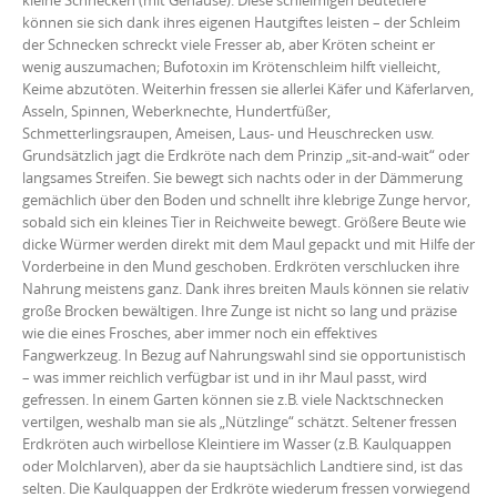
können sie sich dank ihres eigenen Hautgiftes leisten – der Schleim
der Schnecken schreckt viele Fresser ab, aber Kröten scheint er
wenig auszumachen; Bufotoxin im Krötenschleim hilft vielleicht,
Keime abzutöten. Weiterhin fressen sie allerlei Käfer und Käferlarven,
Asseln, Spinnen, Weberknechte, Hundertfüßer,
Schmetterlingsraupen, Ameisen, Laus- und Heuschrecken usw.
Grundsätzlich jagt die Erdkröte nach dem Prinzip „sit-and-wait“ oder
langsames Streifen. Sie bewegt sich nachts oder in der Dämmerung
gemächlich über den Boden und schnellt ihre klebrige Zunge hervor,
sobald sich ein kleines Tier in Reichweite bewegt. Größere Beute wie
dicke Würmer werden direkt mit dem Maul gepackt und mit Hilfe der
Vorderbeine in den Mund geschoben. Erdkröten verschlucken ihre
Nahrung meistens ganz. Dank ihres breiten Mauls können sie relativ
große Brocken bewältigen. Ihre Zunge ist nicht so lang und präzise
wie die eines Frosches, aber immer noch ein effektives
Fangwerkzeug. In Bezug auf Nahrungswahl sind sie opportunistisch
– was immer reichlich verfügbar ist und in ihr Maul passt, wird
gefressen. In einem Garten können sie z.B. viele Nacktschnecken
vertilgen, weshalb man sie als „Nützlinge“ schätzt. Seltener fressen
Erdkröten auch wirbellose Kleintiere im Wasser (z.B. Kaulquappen
oder Molchlarven), aber da sie hauptsächlich Landtiere sind, ist das
selten. Die Kaulquappen der Erdkröte wiederum fressen vorwiegend