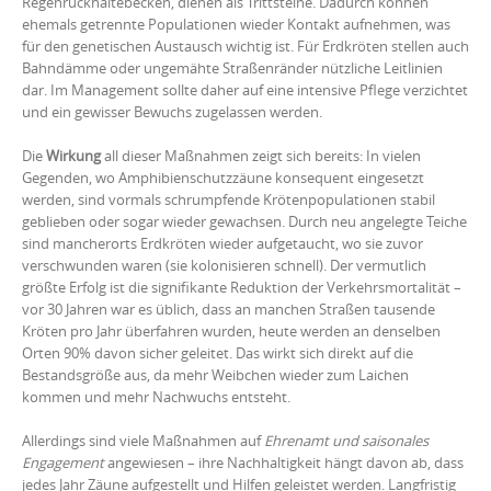
Regenrückhaltebecken, dienen als Trittsteine. Dadurch können
ehemals getrennte Populationen wieder Kontakt aufnehmen, was
für den genetischen Austausch wichtig ist. Für Erdkröten stellen auch
Bahndämme oder ungemähte Straßenränder nützliche Leitlinien
dar. Im Management sollte daher auf eine intensive Pflege verzichtet
und ein gewisser Bewuchs zugelassen werden.
Die
Wirkung
all dieser Maßnahmen zeigt sich bereits: In vielen
Gegenden, wo Amphibienschutzzäune konsequent eingesetzt
werden, sind vormals schrumpfende Krötenpopulationen stabil
geblieben oder sogar wieder gewachsen. Durch neu angelegte Teiche
sind mancherorts Erdkröten wieder aufgetaucht, wo sie zuvor
verschwunden waren (sie kolonisieren schnell). Der vermutlich
größte Erfolg ist die signifikante Reduktion der Verkehrsmortalität –
vor 30 Jahren war es üblich, dass an manchen Straßen tausende
Kröten pro Jahr überfahren wurden, heute werden an denselben
Orten 90% davon sicher geleitet. Das wirkt sich direkt auf die
Bestandsgröße aus, da mehr Weibchen wieder zum Laichen
kommen und mehr Nachwuchs entsteht.
Allerdings sind viele Maßnahmen auf
Ehrenamt und saisonales
Engagement
angewiesen – ihre Nachhaltigkeit hängt davon ab, dass
jedes Jahr Zäune aufgestellt und Hilfen geleistet werden. Langfristig