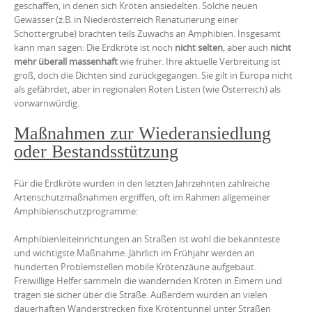
geschaffen, in denen sich Kröten ansiedelten. Solche neuen
Gewässer (z.B. in Niederösterreich Renaturierung einer
Schottergrube) brachten teils Zuwachs an Amphibien. Insgesamt
kann man sagen: Die Erdkröte ist noch
nicht selten
, aber auch
nicht
mehr überall massenhaft
wie früher. Ihre aktuelle Verbreitung ist
groß, doch die Dichten sind zurückgegangen. Sie gilt in Europa nicht
als gefährdet, aber in regionalen Roten Listen (wie Österreich) als
vorwarnwürdig.
Maßnahmen zur Wiederansiedlung
oder Bestandsstützung
Für die Erdkröte wurden in den letzten Jahrzehnten zahlreiche
Artenschutzmaßnahmen ergriffen, oft im Rahmen allgemeiner
Amphibienschutzprogramme:
Amphibienleiteinrichtungen an Straßen ist wohl die bekannteste
und wichtigste Maßnahme. Jährlich im Frühjahr werden an
hunderten Problemstellen mobile Krötenzäune aufgebaut.
Freiwillige Helfer sammeln die wandernden Kröten in Eimern und
tragen sie sicher über die Straße. Außerdem wurden an vielen
dauerhaften Wanderstrecken fixe Krötentunnel unter Straßen