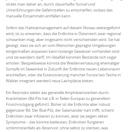
strebt man daher an, durch
dauerhafte Tunnel und
Unterführungen
die Gefahrstellen zu entschärfen, sodass das
manuelle Einsammeln entfallen kann.
Sofern das Habitatmanagement auf diesem Niveau weitergeführt
wird, ist zu erwarten, dass die Erdkröte in Österreich zwar regional
schwanken mag, aber insgesamt nicht verschwinden wird. Sie hat
gezeigt, dass sie sich an vom Menschen geprägte Umgebungen
einigermaßen anpassen kann (solange Gewässer vorhanden sind
und sie wandern darf). Im Idealfall könnten Bestände sich sogar
erholen: Beispielsweise könnte die Wiedervernässung ehemaliger
Sümpfe im Seewinkel in Zukunft der Erdkröte neuen Lebensraum
erschließen, oder die Extensivierung mancher Forste (wo Teiche in
Wälder integriert werden) neue Laichplätze bieten.
Ein Restrisiko bleibt das generelle Amphibiensterben durch
Krankheiten (Bd-Pilz hat z.B. in Teilen Europas zu generellem
Froschrückgang geführt). Bisher ist die Erdkröte aber robust
gegenüber Bd. Der Bsal-Pilz, der Salamander hart trifft, scheint
Erdkröten zwar infizieren zu können, aber sie zeigen selten
Symptome – das könnte bedeuten, Erdkröten fungieren
schlimmstenfalls als
Reservoir
, ohne selbst zu sterben, was