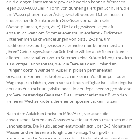
die die langen Laichschnüre gewickelt werden können. Weibchen
legen 3000–6000 Eier in Form von dünnen gallertigen Schnüren, die
um Wasserpflanzen oder Äste gewickelt werden. Daher müssen
entsprechende Strukturen im Gewässer vorhanden sein
(Wasserpflanzen, Algen, Äste). Die Laichgewässer liegen oft
erstaunlich weit vom Sommerlebensraum entfernt – Erdkröten
unternehmen Laichwanderungen von bis zu 2–3 km, um
traditionelle Geburtsgewässer zu erreichen. Sie kehren meist an
„ihren“ Geburtsgewässer zurück. Daher zählen auch Seen mitten in
offenen Landschaften (wo im Sommer keine Kröten leben) trotzdem
als wichtige Laichhabitate, weil die Tiere aus dem Umland im
Frühjahr dorthin wandern. Außer in großen permanenten
Gewässern können Erdkröten auch in kleinen Waldtümpeln oder
Wagenspuren laichen, wenn sonst nichts verfügbar ist – allerdings ist
dort das Austrocknungsrisiko hoch. In der Regel bevorzugen sie also
größere, beständige Gewässer. Dies unterscheidet sie z.B. von den
kleineren Wechselkröten, die eher temporäre Lacken nutzen.
Nach dem Ablaichen (meist im März/April) verlassen die
erwachsenen Kröten das Gewässer wieder und zerstreuen sich in die
Landhabitate. Die Kaulquappen entwickeln sich über 2–3 Monate im
Wasser und verlassen als Jungkröten (winzig, 1 cm groß) im
Frühsommer das Gewässer massenhaft. Die Jungkröten benötigen