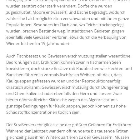
wurden zerstört oder stark verändert. Dorfteiche wurden
zugeschüttet, Moore entwässert, und Bäche begradigt, wodurch
zahlreiche Laichmöglichkeiten verschwanden und mit ihnen ganze
Populationen. Besonders im Flachland, wo Teiche trockengelegt
wurden, brachen Bestände weg. In städtischen Gebieten gingen
ebenfalls viele Gewässer verloren, etwa durch die Verbauung von
Wiener Teichen im 19. Jahrhundert.
Auch Fischbesatz und Gewässerverschmutzung stellen wesentliche
Bedrohungen dar. Erdkröten können zwar in fischarmen Seen
koexistieren, doch starke Besätze mit Raubfischen wie Hechten und
Barschen führten in vormals fischfreien Weihern oft dazu, dass
Kaulquappen gefressen wurden und der Reproduktionserfolg
drastisch abnahm. Gewässerverschmutzung durch Düngereintrag
und Chemikalien schadet ebenfalls den Eiern und Larven. Zwar
bieten nährstoffreiche Klärteiche wegen des Algenreichtums
günstige Bedingungen für Kaulquappen, jedoch können zu hohe
Schadstoffkonzentrationen tödlich sein.
Der Straßenverkehr gilt als eine der größten Gefahren für Erdkröten.
Während der Laichzeit wandern oft hunderte bis tausende Kröten
gleichzeitig aus ihren Winterquartieren zu den Gewässern. Müssen