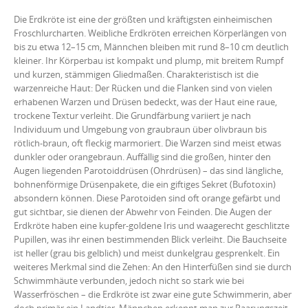
RSS FEED
Die Erdkröte ist eine der größten und kräftigsten einheimischen
LINK
Froschlurcharten. Weibliche Erdkröten erreichen Körperlängen von
bis zu etwa 12–15 cm, Männchen bleiben mit rund 8–10 cm deutlich
EMBED
kleiner. Ihr Körperbau ist kompakt und plump, mit breitem Rumpf
und kurzen, stämmigen Gliedmaßen. Charakteristisch ist die
warzenreiche Haut: Der Rücken und die Flanken sind von vielen
erhabenen Warzen und Drüsen bedeckt, was der Haut eine raue,
trockene Textur verleiht. Die Grundfärbung variiert je nach
Individuum und Umgebung von graubraun über olivbraun bis
rötlich-braun, oft fleckig marmoriert. Die Warzen sind meist etwas
dunkler oder orangebraun. Auffällig sind die großen, hinter den
Augen liegenden Parotoiddrüsen (Ohrdrüsen) – das sind längliche,
bohnenförmige Drüsenpakete, die ein giftiges Sekret (Bufotoxin)
absondern können. Diese Parotoiden sind oft orange gefärbt und
gut sichtbar, sie dienen der Abwehr von Feinden. Die Augen der
Erdkröte haben eine kupfer-goldene Iris und waagerecht geschlitzte
Pupillen, was ihr einen bestimmenden Blick verleiht. Die Bauchseite
ist heller (grau bis gelblich) und meist dunkelgrau gesprenkelt. Ein
weiteres Merkmal sind die Zehen: An den Hinterfüßen sind sie durch
Schwimmhäute verbunden, jedoch nicht so stark wie bei
Wasserfröschen – die Erdkröte ist zwar eine gute Schwimmerin, aber