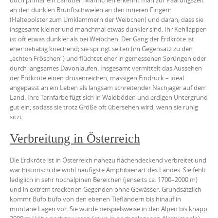
doch primär ein Landtier. Männchen erkennt man zur Paarungszeit
an den dunklen Brunftschwielen an den inneren Fingern
(Haltepolster zum Umklammern der Weibchen) und daran, dass sie
insgesamt kleiner und manchmal etwas dunkler sind. Ihr Kehllappen
ist oft etwas dunkler als bei Weibchen. Der Gang der Erdkröte ist
eher behäbig kriechend; sie springt selten (im Gegensatz zu den
„echten Fröschen“) und flüchtet eher in gemessenen Sprüngen oder
durch langsames Davonlaufen. Insgesamt vermittelt das Aussehen
der Erdkröte einen drüsenreichen, massigen Eindruck – ideal
angepasst an ein Leben als langsam schreitender Nachjäger auf dem
Land. Ihre Tarnfarbe fügt sich in Waldböden und erdigen Untergrund
gut ein, sodass sie trotz Größe oft übersehen wird, wenn sie ruhig
sitzt.
Verbreitung in Österreich
Die Erdkröte ist in Österreich nahezu flächendeckend verbreitet und
war historisch die wohl häufigste Amphibienart des Landes. Sie fehlt
lediglich in sehr hochalpinen Bereichen (jenseits ca. 1700–2000 m)
und in extrem trockenen Gegenden ohne Gewässer. Grundsätzlich
kommt Bufo bufo von den ebenen Tiefländern bis hinauf in
montane Lagen vor. Sie wurde beispielsweise in den Alpen bis knapp