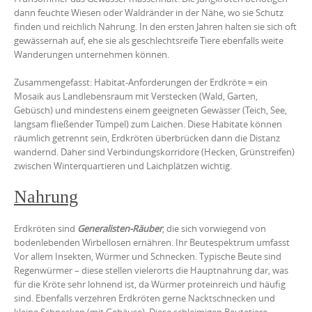
dann feuchte Wiesen oder Waldränder in der Nähe, wo sie Schutz
finden und reichlich Nahrung. In den ersten Jahren halten sie sich oft
gewässernah auf, ehe sie als geschlechtsreife Tiere ebenfalls weite
Wanderungen unternehmen können.
Zusammengefasst: Habitat-Anforderungen der Erdkröte = ein
Mosaik aus Landlebensraum mit Verstecken (Wald, Garten,
Gebüsch) und mindestens einem geeigneten Gewässer (Teich, See,
langsam fließender Tümpel) zum Laichen. Diese Habitate können
räumlich getrennt sein, Erdkröten überbrücken dann die Distanz
wandernd. Daher sind Verbindungskorridore (Hecken, Grünstreifen)
zwischen Winterquartieren und Laichplätzen wichtig.
Nahrung
Erdkröten sind
Generalisten-Räuber
, die sich vorwiegend von
bodenlebenden Wirbellosen ernähren. Ihr Beutespektrum umfasst
Vor allem Insekten, Würmer und Schnecken. Typische Beute sind
Regenwürmer – diese stellen vielerorts die Hauptnahrung dar, was
für die Kröte sehr lohnend ist, da Würmer proteinreich und häufig
sind. Ebenfalls verzehren Erdkröten gerne Nacktschnecken und
kleine Schnecken (mit Gehäuse). Diese schleimigen Beutetiere