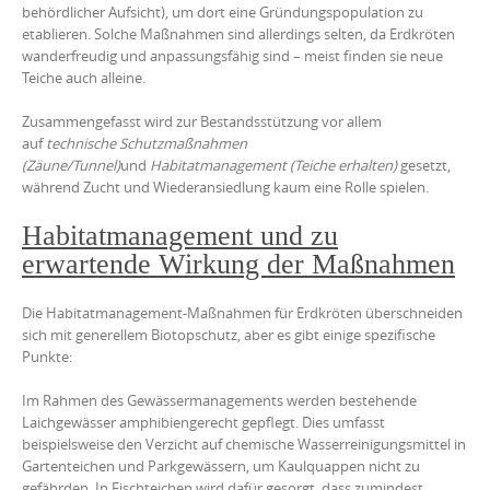
behördlicher Aufsicht), um dort eine Gründungspopulation zu
etablieren. Solche Maßnahmen sind allerdings selten, da Erdkröten
wanderfreudig und anpassungsfähig sind – meist finden sie neue
Teiche auch alleine.
Zusammengefasst wird zur Bestandsstützung vor allem
auf
technische Schutzmaßnahmen
(Zäune/Tunnel)
und
Habitatmanagement (Teiche erhalten)
gesetzt,
während Zucht und Wiederansiedlung kaum eine Rolle spielen.
Habitatmanagement und zu
erwartende Wirkung der Maßnahmen
Die Habitatmanagement-Maßnahmen für Erdkröten überschneiden
sich mit generellem Biotopschutz, aber es gibt einige spezifische
Punkte:
Im Rahmen des Gewässermanagements werden bestehende
Laichgewässer amphibiengerecht gepflegt. Dies umfasst
beispielsweise den Verzicht auf chemische Wasserreinigungsmittel in
Gartenteichen und Parkgewässern, um Kaulquappen nicht zu
gefährden. In Fischteichen wird dafür gesorgt, dass zumindest