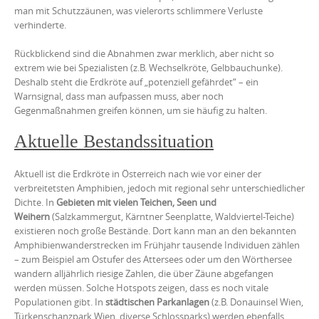
man mit Schutzzäunen, was vielerorts schlimmere Verluste
verhinderte.
Rückblickend sind die Abnahmen zwar merklich, aber nicht so
extrem wie bei Spezialisten (z.B. Wechselkröte, Gelbbauchunke).
Deshalb steht die Erdkröte auf „potenziell gefährdet“ – ein
Warnsignal, dass man aufpassen muss, aber noch
Gegenmaßnahmen greifen können, um sie häufig zu halten.
Aktuelle Bestandssituation
Aktuell ist die Erdkröte in Österreich nach wie vor einer der
verbreitetsten Amphibien, jedoch mit regional sehr unterschiedlicher
Dichte. In
Gebieten mit vielen Teichen, Seen und
Weihern
(Salzkammergut, Kärntner Seenplatte, Waldviertel-Teiche)
existieren noch große Bestände. Dort kann man an den bekannten
Amphibienwanderstrecken im Frühjahr tausende Individuen zählen
– zum Beispiel am Ostufer des Attersees oder um den Wörthersee
wandern alljährlich riesige Zahlen, die über Zäune abgefangen
werden müssen. Solche Hotspots zeigen, dass es noch vitale
Populationen gibt. In
städtischen Parkanlagen
(z.B. Donauinsel Wien,
Türkenschanzpark Wien, diverse Schlossparks) werden ebenfalls