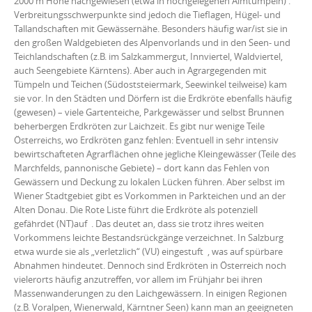
2000 m Höhe nachgewiesen (etwa in hochgelegenen Almtümpeln) .
Verbreitungsschwerpunkte sind jedoch die Tieflagen, Hügel- und
Tallandschaften mit Gewässernähe. Besonders häufig war/ist sie in
den großen Waldgebieten des Alpenvorlands und in den Seen- und
Teichlandschaften (z.B. im Salzkammergut, Innviertel, Waldviertel,
auch Seengebiete Kärntens). Aber auch in Agrargegenden mit
Tümpeln und Teichen (Südoststeiermark, Seewinkel teilweise) kam
sie vor. In den Städten und Dörfern ist die Erdkröte ebenfalls häufig
(gewesen) – viele Gartenteiche, Parkgewässer und selbst Brunnen
beherbergen Erdkröten zur Laichzeit. Es gibt nur wenige Teile
Österreichs, wo Erdkröten ganz fehlen: Eventuell in sehr intensiv
bewirtschafteten Agrarflächen ohne jegliche Kleingewässer (Teile des
Marchfelds, pannonische Gebiete) – dort kann das Fehlen von
Gewässern und Deckung zu lokalen Lücken führen. Aber selbst im
Wiener Stadtgebiet gibt es Vorkommen in Parkteichen und an der
Alten Donau. Die Rote Liste führt die Erdkröte als potenziell
gefährdet (NT)auf . Das deutet an, dass sie trotz ihres weiten
Vorkommens leichte Bestandsrückgänge verzeichnet. In Salzburg
etwa wurde sie als „verletzlich“ (VU) eingestuft , was auf spürbare
Abnahmen hindeutet. Dennoch sind Erdkröten in Österreich noch
vielerorts häufig anzutreffen, vor allem im Frühjahr bei ihren
Massenwanderungen zu den Laichgewässern. In einigen Regionen
(z.B. Voralpen, Wienerwald, Kärntner Seen) kann man an geeigneten