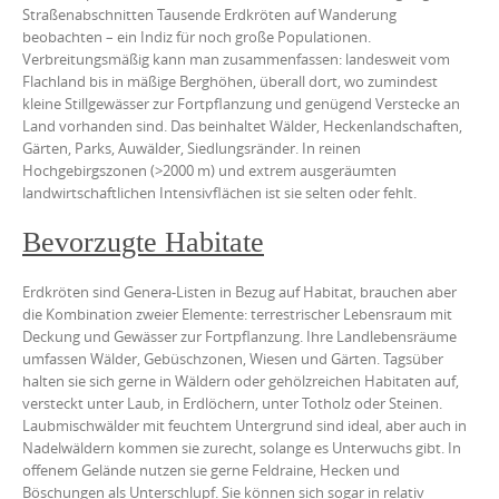
Straßenabschnitten Tausende Erdkröten auf Wanderung
beobachten – ein Indiz für noch große Populationen.
Verbreitungsmäßig kann man zusammenfassen: landesweit vom
Flachland bis in mäßige Berghöhen, überall dort, wo zumindest
kleine Stillgewässer zur Fortpflanzung und genügend Verstecke an
Land vorhanden sind. Das beinhaltet Wälder, Heckenlandschaften,
Gärten, Parks, Auwälder, Siedlungsränder. In reinen
Hochgebirgszonen (>2000 m) und extrem ausgeräumten
landwirtschaftlichen Intensivflächen ist sie selten oder fehlt.
Bevorzugte Habitate
Erdkröten sind Genera-Listen in Bezug auf Habitat, brauchen aber
die Kombination zweier Elemente: terrestrischer Lebensraum mit
Deckung und Gewässer zur Fortpflanzung. Ihre Landlebensräume
umfassen Wälder, Gebüschzonen, Wiesen und Gärten. Tagsüber
halten sie sich gerne in Wäldern oder gehölzreichen Habitaten auf,
versteckt unter Laub, in Erdlöchern, unter Totholz oder Steinen.
Laubmischwälder mit feuchtem Untergrund sind ideal, aber auch in
Nadelwäldern kommen sie zurecht, solange es Unterwuchs gibt. In
offenem Gelände nutzen sie gerne Feldraine, Hecken und
Böschungen als Unterschlupf. Sie können sich sogar in relativ