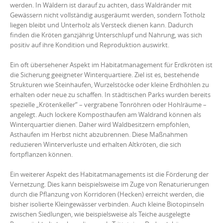
werden. In Wäldern ist darauf zu achten, dass Waldränder mit
Gewässern nicht vollständig ausgeräumt werden, sondern Totholz
liegen bleibt und Unterholz als Versteck dienen kann. Dadurch
finden die Kröten ganzjährig Unterschlupf und Nahrung, was sich
positiv auf ihre Kondition und Reproduktion auswirkt.
Ein oft übersehener Aspekt im Habitatmanagement für Erdkröten ist
die Sicherung geeigneter Winterquartiere. Ziel ist es, bestehende
Strukturen wie Steinhaufen, Wurzelstöcke oder kleine Erdhöhlen zu
erhalten oder neue zu schaffen. In städtischen Parks wurden bereits
spezielle „Krötenkeller“ – vergrabene Tonröhren oder Hohlräume –
angelegt. Auch lockere Komposthaufen am Waldrand können als
Winterquartier dienen. Daher wird Waldbesitzern empfohlen,
Asthaufen im Herbst nicht abzubrennen. Diese Maßnahmen
reduzieren Winterverluste und erhalten Altkröten, die sich
fortpflanzen können.
Ein weiterer Aspekt des Habitatmanagements ist die Förderung der
Vernetzung. Dies kann beispielsweise im Zuge von Renaturierungen
durch die Pflanzung von Korridoren (Hecken) erreicht werden, die
bisher isolierte Kleingewässer verbinden. Auch kleine Biotopinseln
zwischen Siedlungen, wie beispielsweise als Teiche ausgelegte