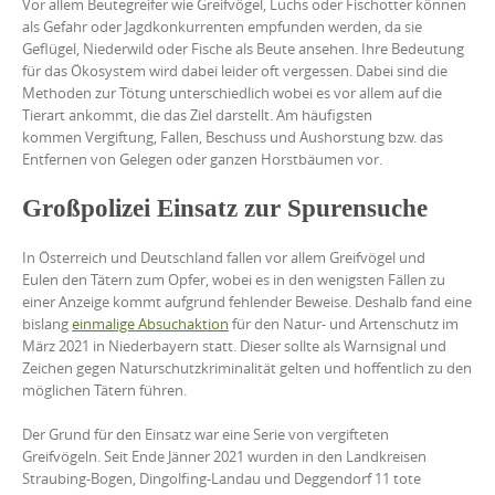
Vor allem Beutegreifer wie Greifvögel, Luchs oder Fischotter können
als Gefahr oder Jagdkonkurrenten empfunden werden, da sie
Geflügel, Niederwild oder Fische als Beute ansehen. Ihre Bedeutung
für das Ökosystem wird dabei leider oft vergessen. Dabei sind die
Methoden zur Tötung unterschiedlich wobei es vor allem auf die
Tierart ankommt, die das Ziel darstellt. Am häufigsten
kommen Vergiftung, Fallen, Beschuss und Aushorstung bzw. das
Entfernen von Gelegen oder ganzen Horstbäumen vor.
Großpolizei Einsatz zur Spurensuche
In Österreich und Deutschland fallen vor allem Greifvögel und
Eulen den Tätern zum Opfer, wobei es in den wenigsten Fällen zu
einer Anzeige kommt aufgrund fehlender Beweise. Deshalb fand eine
bislang
einmalige Absuchaktion
für den Natur- und Artenschutz im
März 2021 in Niederbayern statt. Dieser sollte als Warnsignal und
Zeichen gegen Naturschutzkriminalität gelten und hoffentlich zu den
möglichen Tätern führen.
Der Grund für den Einsatz war eine Serie von vergifteten
Greifvögeln. Seit Ende Jänner 2021 wurden in den Landkreisen
Straubing-Bogen, Dingolfing-Landau und Deggendorf 11 tote