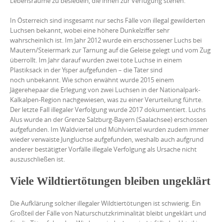
Lebensräume zu besiedeln, die ihnen zur Verfügung stehen.
In Österreich sind insgesamt nur sechs Fälle von illegal gewilderten
Luchsen bekannt, wobei eine höhere Dunkelziffer sehr
wahrscheinlich ist. Im Jahr 2012 wurde ein erschossener Luchs bei
Mautern/Steiermark zur Tarnung auf die Geleise gelegt und vom Zug
überrollt. Im Jahr darauf wurden zwei tote Luchse in einem
Plastiksack in der Ysper aufgefunden – die Täter sind
noch unbekannt. Wie schon erwähnt wurde 2015 einem
Jägerehepaar die Erlegung von zwei Luchsen in der Nationalpark-
Kalkalpen-Region nachgewiesen, was zu einer Verurteilung führte.
Der letzte Fall illegaler Verfolgung wurde 2017 dokumentiert. Luchs
Alus wurde an der Grenze Salzburg-Bayern (Saalachsee) erschossen
aufgefunden. Im Waldviertel und Mühlviertel wurden zudem immer
wieder verwaiste Jungluchse aufgefunden, weshalb auch aufgrund
anderer bestätigter Vorfälle illegale Verfolgung als Ursache nicht
auszuschließen ist.
Viele Wildtiertötungen bleiben ungeklärt
Die Aufklärung solcher illegaler Wildtiertötungen ist schwierig. Ein
Großteil der Fälle von Naturschutzkriminalität bleibt ungeklärt und