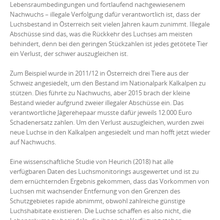
Lebensraumbedingungen und fortlaufend nachgewiesenem
Nachwuchs – illegale Verfolgung dafür verantwortlich ist, dass der
Luchsbestand in Österreich seit vielen Jahren kaum zunimmt. Illegale
Abschüsse sind das, was die Rückkehr des Luchses am meisten
behindert, denn bei den geringen Stückzahlen ist jedes getötete Tier
ein Verlust, der schwer auszugleichen ist.
Zum Beispiel wurde in 2011/12 in Österreich drei Tiere aus der
Schweiz angesiedelt, um den Bestand im Nationalpark Kalkalpen zu
stützen. Dies führte zu Nachwuchs, aber 2015 brach der kleine
Bestand wieder aufgrund zweier illegaler Abschüsse ein. Das
verantwortliche Jägerehepaar musste dafür jeweils 12.000 Euro
Schadenersatz zahlen. Um den Verlust auszugleichen, wurden zwei
neue Luchse in den Kalkalpen angesiedelt und man hofft jetzt wieder
auf Nachwuchs.
Eine wissenschaftliche Studie von Heurich (2018) hat alle
verfügbaren Daten des Luchsmonitorings ausgewertet und ist zu
dem ernüchternden Ergebnis gekommen, dass das Vorkommen von
Luchsen mit wachsender Entfernung von den Grenzen des
Schutzgebietes rapide abnimmt, obwohl zahlreiche günstige
Luchshabitate existieren. Die Luchse schaffen es also nicht, die