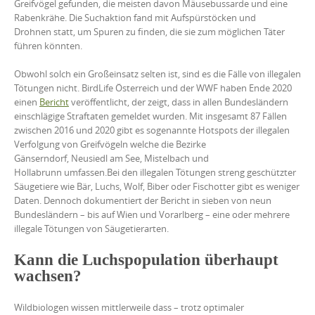
Greifvögel gefunden, die meisten davon Mäusebussarde und eine
Rabenkrähe. Die Suchaktion fand mit Aufspürstöcken und
Drohnen statt, um Spuren zu finden, die sie zum möglichen Täter
führen könnten.
Obwohl solch ein Großeinsatz selten ist, sind es die Fälle von illegalen
Tötungen nicht. BirdLife Österreich und der WWF haben Ende 2020
einen
Bericht
veröffentlicht, der zeigt, dass in allen Bundesländern
einschlägige Straftaten gemeldet wurden. Mit insgesamt 87 Fällen
zwischen 2016 und 2020 gibt es sogenannte Hotspots der illegalen
Verfolgung von Greifvögeln welche die Bezirke
Gänserndorf, Neusiedl am See, Mistelbach und
Hollabrunn umfassen.Bei den illegalen Tötungen streng geschützter
Säugetiere wie Bär, Luchs, Wolf, Biber oder Fischotter gibt es weniger
Daten. Dennoch dokumentiert der Bericht in sieben von neun
Bundesländern – bis auf Wien und Vorarlberg – eine oder mehrere
illegale Tötungen von Säugetierarten.
Kann die Luchspopulation überhaupt
wachsen?
Wildbiologen wissen mittlerweile dass – trotz optimaler