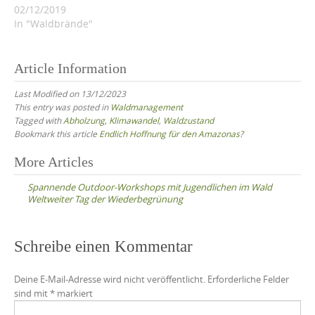
02/12/2019
In "Waldbrände"
Article Information
Last Modified on 13/12/2023
This entry was posted in
Waldmanagement
Tagged with
Abholzung
,
Klimawandel
,
Waldzustand
Bookmark this article
Endlich Hoffnung für den Amazonas?
Post
More Articles
navigation
Spannende Outdoor-Workshops mit Jugendlichen im Wald
Weltweiter Tag der Wiederbegrünung
Schreibe einen Kommentar
Deine E-Mail-Adresse wird nicht veröffentlicht.
Erforderliche Felder
sind mit
*
markiert