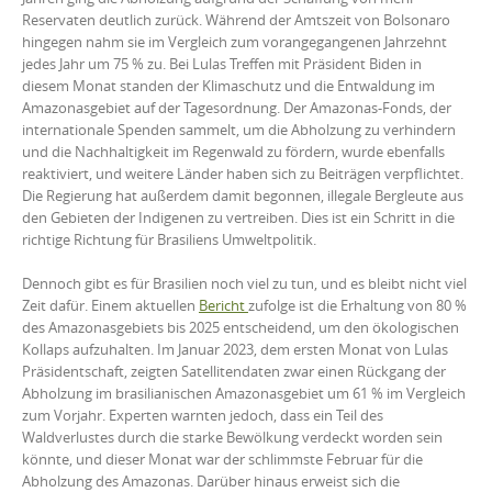
Reservaten deutlich zurück. Während der Amtszeit von Bolsonaro
hingegen nahm sie im Vergleich zum vorangegangenen Jahrzehnt
jedes Jahr um 75 % zu. Bei Lulas Treffen mit Präsident Biden in
diesem Monat standen der Klimaschutz und die Entwaldung im
Amazonasgebiet auf der Tagesordnung. Der Amazonas-Fonds, der
internationale Spenden sammelt, um die Abholzung zu verhindern
und die Nachhaltigkeit im Regenwald zu fördern, wurde ebenfalls
reaktiviert, und weitere Länder haben sich zu Beiträgen verpflichtet.
Die Regierung hat außerdem damit begonnen, illegale Bergleute aus
den Gebieten der Indigenen zu vertreiben. Dies ist ein Schritt in die
richtige Richtung für Brasiliens Umweltpolitik.
Dennoch gibt es für Brasilien noch viel zu tun, und es bleibt nicht viel
Zeit dafür. Einem aktuellen
Bericht
zufolge ist die Erhaltung von 80 %
des Amazonasgebiets bis 2025 entscheidend, um den ökologischen
Kollaps aufzuhalten. Im Januar 2023, dem ersten Monat von Lulas
Präsidentschaft, zeigten Satellitendaten zwar einen Rückgang der
Abholzung im brasilianischen Amazonasgebiet um 61 % im Vergleich
zum Vorjahr. Experten warnten jedoch, dass ein Teil des
Waldverlustes durch die starke Bewölkung verdeckt worden sein
könnte, und dieser Monat war der schlimmste Februar für die
Abholzung des Amazonas. Darüber hinaus erweist sich die