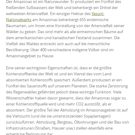
Der Amazonas ist ein Naturwunder. Er produziert ein Fünftel des
fließenden Süßwassers der Welt und beherbergt ein Drittel der
weltweiten Artenvielfalt. Ein einziger Hektar des
Yasuní-
Nationalparks
am Amazonas beherbergt 655 endemische
Baumarten, um Ihnen eine Vorstellung von der Artenvielfalt seiner
Wälder zu geben. Das sind mehr als alle einheimischen Bäume auf
dem amerikanischen und kanadischen Festland zusammen. Die
Vielfalt des Waldes erstreckt sich auch auf die menschliche
Bevölkerung: Über 400 verschiedene indigene Völker sind im
Amazonasgebiet zu Hause.
Eine seiner wichtigsten Eigenschaften ist, dass er die größte
Kohlenstoffsenke der Welt ist und ein Viertel des vom Land
absorbierten Kohlenstoffs speichert. Außerdem produziert er ein
Fünftel des Sauerstoffs auf unserem Planeten. Die starke Zerstörung
des Regenwaldes gefährdet jedoch diese wichtige Funktion. Viele
Wissenschaftler haben davor gewarnt, dass der Amazonas sogar zu
einer Kohlenstoffquelle wird und mehr CO2 ausstößt, als er
absorbiert. Der größte Teil der Abholzung im Amazonasgebiet ist auf
die Viehzucht (und die sie unterstützenden Sojaplantagen)
zurückzuführen. Abholzung, Bergbau, Ölbohrungen und der Bau von
Infrastrukturen (Straßen, Häuser usw.) stellen ebenfalls eine
erhebliche Bedrohung dar.