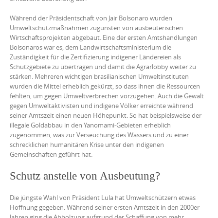
Während der Präsidentschaft von Jair Bolsonaro wurden
Umweltschutzmaßnahmen zugunsten von ausbeuterischen
Wirtschaftsprojekten abgebaut. Eine der ersten Amtshandlungen
Bolsonaros war es, dem Landwirtschaftsministerium die
Zuständigkeit für die Zertifizierung indigener Ländereien als
Schutzgebiete zu übertragen und damit die Agrarlobby weiter zu
stärken. Mehreren wichtigen brasilianischen Umweltinstituten
wurden die Mittel erheblich gekürzt, so dass ihnen die Ressourcen
fehlten, um gegen Umweltverbrechen vorzugehen. Auch die Gewalt
gegen Umweltaktivisten und indigene Völker erreichte während
seiner Amtszeit einen neuen Höhepunkt. So hat beispielsweise der
illegale Goldabbau in den Yanomami-Gebieten erheblich
zugenommen, was zur Verseuchung des Wassers und zu einer
schrecklichen humanitären Krise unter den indigenen
Gemeinschaften geführt hat.
Schutz anstelle von Ausbeutung?
Die jüngste Wahl von Präsident Lula hat Umweltschützern etwas
Hoffnung gegeben. Während seiner ersten Amtszeit in den 2000er
Jahren ging die Abholzung aufgrund der Schaffung von mehr