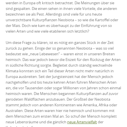
werden in Europa oft kritisch betrachtet. Die Meinungen über sie
sind gespalten. Die einen sehen in ihnen viele Vorteile, die anderen
bezeichnen sie als Pest. Allerdings sind viele für uns heute
unverzichtbare Kulturpflanzen Neobiota – so wie die Kartoffel oder
der Mais. Doch wie kam es überhaupt zu der Einführung von so
vielen Arten und wie viele etablieren sich letztlich?
Um diese Frage zu klären, ist es nötig ein ganzes Stück in der Zeit
zurück zu gehen. Einige der so genannten Neobiota – was so viel
bedeutet wie „neue Lebewesen“ – waren einst in unseren Breiten
heimisch. Das war jedoch bevor die Eiszeit für den Rückzug der Arten
in südliche Richtung sorgte. Begleitet durch ständig wechselnde
Klimata konnten sich ein Teil dieser Arten nicht mehr natürlich in
Europa ausbreiten. Seit der Jungsteinzeit hat der Mensch jedoch
nachgeholfen und bis heute kehren Arten führen Menschen Arten
ein, die vor Tausenden oder sogar Millionen von Jahren schon einmal
heimisch waren. Die Menschen begannen Kulturpflanzen auf zuvor
gerodeten Waldflächen anzubauen. Der Großteil der Neobiota
stammt jedoch von anderen Kontinenten wie Amerika, Afrika oder
Australien. Diese Arten waren hier nie heimisch und kommen mit
dem Menschen zum ersten Mal an. So schuf der Mensch komplett
neue Lebensräume und die gänzlich
neue Artenvielfalt
der