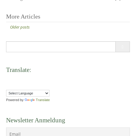
Posts
More Articles
navigation
Older posts
Search
for:
Translate:
Powered by
Translate
Newsletter Anmeldung