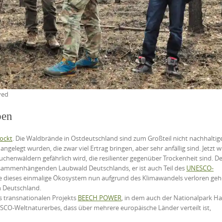
ved
ben
ockt
. Die Waldbrände in Ostdeutschland sind zum Großteil nicht nachhaltig
elegt wurden, die zwar viel Ertrag bringen, aber sehr anfällig sind. Jetzt w
chenwäldern gefährlich wird, die resilienter gegenüber Trockenheit sind. De
usammenhängenden Laubwald Deutschlands, er ist auch Teil des
UNESCO-
lte dieses einmalige Ökosystem nun aufgrund des Klimawandels verloren geh
n Deutschland.
es transnationalen Projekts
BEECH POWER
, in dem auch der Nationalpark Ha
ESCO-Weltnaturerbes, dass über mehrere europäische Länder verteilt ist,