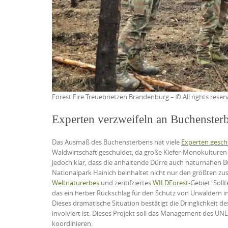
Forest Fire Treuebrietzen Brandenburg – © All rights reser
Experten verzweifeln an Buchenster
Das Ausmaß des Buchensterbens hat viele
Experten gesch
Waldwirtschaft geschuldet, da große Kiefer-Monokulturen ang
jedoch klar, dass die anhaltende Dürre auch naturnahen Bu
Nationalpark Hainich beinhaltet nicht nur den größten z
Weltnaturerbes
und zeritifziertes
WILDForest
-Gebiet. Sol
das ein herber Rückschlag für den Schutz von Urwäldern i
Dieses dramatische Situation bestätigt die Dringlichkeit d
involviert ist. Dieses Projekt soll das Management des UN
koordinieren.