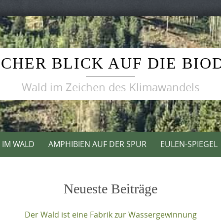
CHER BLICK AUF DIE BIO
Wald im Zeichen des Klimawandels
T IM WALD
AMPHIBIEN AUF DER SPUR
EULEN-SPIEGEL
Neueste Beiträge
Der Wald ist eine Fabrik zur Wassergewinnung