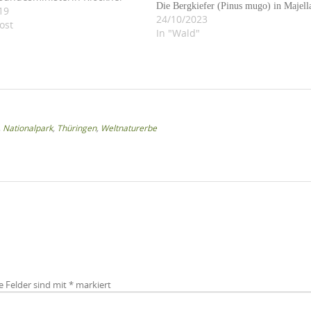
Die Bergkiefer (Pinus mugo) in Majell
ehr von der konventionellen
19
24/10/2023
schaft. Es heißt: „Wir fordern
ost
In "Wald"
liche Forstwirtschaft auf,
 teurem Aktionismus endlich
hkundige Fehleranalyse des
 Wirkens vorzunehmen und
le Akteure mit…
,
Nationalpark
,
Thüringen
,
Weltnaturerbe
e Felder sind mit
*
markiert