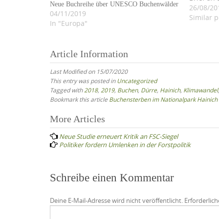
Neue Buchreihe über UNESCO Buchenwälder
eine Abk
26/08/20
04/11/2019
Forstwirt
Similar p
In "Europa"
die staat
anstelle
eine sac
Article Information
eigenen
dabei al
Last Modified on 15/07/2020
This entry was posted in
Uncategorized
Tagged with
2018
,
2019
,
Buchen
,
Dürre
,
Hainich
,
Klimawandel
Bookmark this article
Buchensterben im Nationalpark Hainich
Post
More Articles
navigation
Neue Studie erneuert Kritik an FSC-Siegel
Politiker fordern Umlenken in der Forstpolitik
Schreibe einen Kommentar
Deine E-Mail-Adresse wird nicht veröffentlicht.
Erforderlich