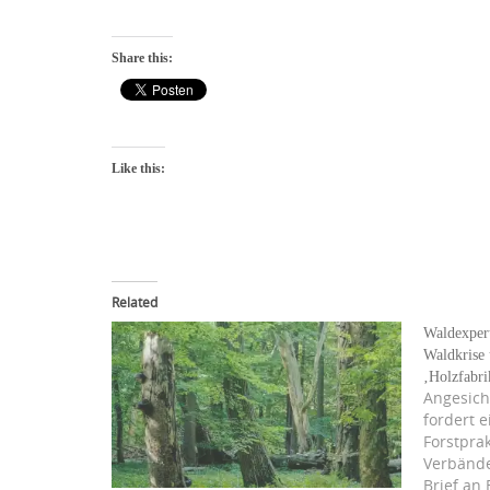
Share this:
Like this:
Related
Waldexper
Waldkrise
‚Holzfabri
Angesich
fordert 
Forstpra
Verbände
Brief an