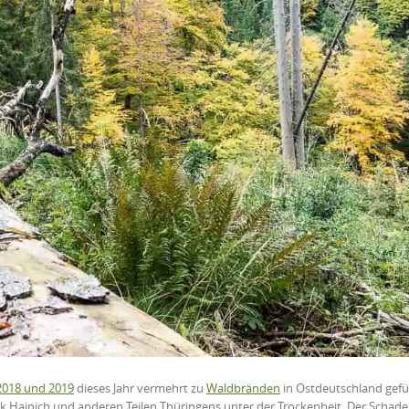
2018 und 2019
dieses Jahr vermehrt zu
Waldbränden
in Ostdeutschland gefü
k Hainich und anderen Teilen Thüringens unter der Trockenheit. Der Schaden