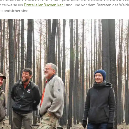
teilweise ein
Drittel aller Buchen kahl
sind und vor dem Betreten des Wald
standsicher sind.