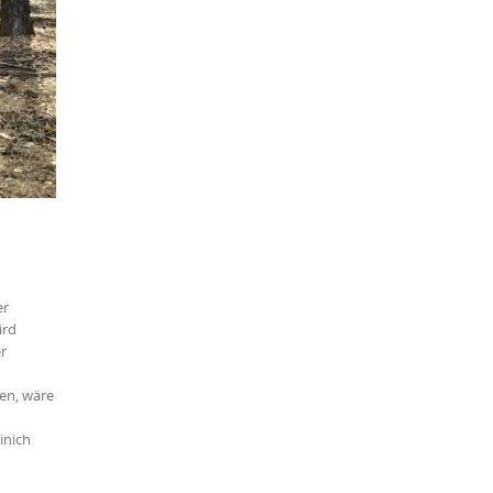
er
ird
r
en, wäre
inich