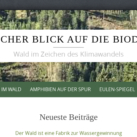
CHER BLICK AUF DIE BIO
Wald im Zeichen des Klimawandels
T IM WALD
AMPHIBIEN AUF DER SPUR
EULEN-SPIEGEL
Neueste Beiträge
Der Wald ist eine Fabrik zur Wassergewinnung