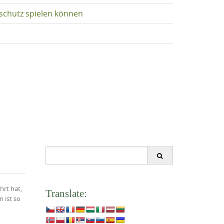
schutz spielen können
Search
for:
hrt hat,
Translate:
 ist so