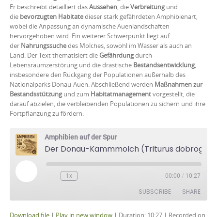
Er beschreibt detailliert das
Aussehen
, die
Verbreitung
und
die
bevorzugten Habitate
dieser stark gefährdeten Amphibienart,
wobei die Anpassung an dynamische Auenlandschaften
hervorgehoben wird. Ein weiterer Schwerpunkt liegt auf
der
Nahrungssuche
des Molches, sowohl im Wasser als auch an
Land. Der Text thematisiert die
Gefährdung
durch
Lebensraumzerstörung und die drastische
Bestandsentwicklung
,
insbesondere den Rückgang der Populationen außerhalb des
Nationalparks Donau-Auen. Abschließend werden
Maßnahmen zur
Bestandsstützung
und zum
Habitatmanagement
vorgestellt, die
darauf abzielen, die verbleibenden Populationen zu sichern und ihre
Fortpflanzung zu fördern.
Amphibien auf der Spur
Der Donau-Kammmolch (Triturus dobrogicus)
Play
1x
00:00
/
10:27
Episode
SUBSCRIBE
SHARE
Download file
|
Play in new window
|
Duration: 10:27
|
Recorded on