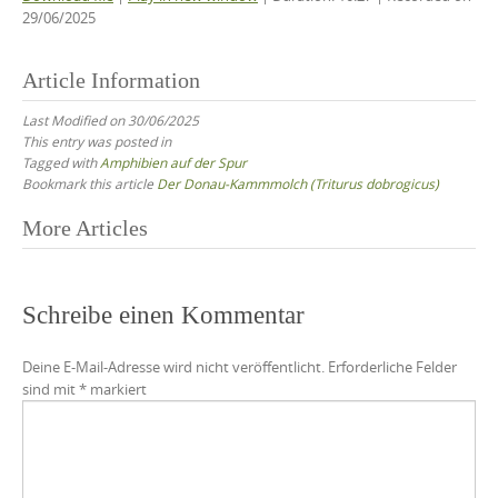
SHARE
29/06/2025
RSS FEED
LINK
Article Information
EMBED
Last Modified on 30/06/2025
This entry was posted in
Tagged with
Amphibien auf der Spur
Bookmark this article
Der Donau-Kammmolch (Triturus dobrogicus)
Post
More Articles
navigation
Schreibe einen Kommentar
Deine E-Mail-Adresse wird nicht veröffentlicht.
Erforderliche Felder
sind mit
*
markiert