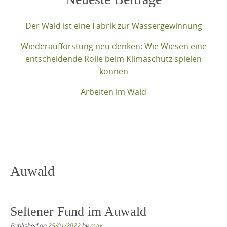
content
Der Wald ist eine Fabrik zur Wassergewinnung
Wiederaufforstung neu denken: Wie Wiesen eine
entscheidende Rolle beim Klimaschutz spielen
können
Arbeiten im Wald
Auwald
Seltener Fund im Auwald
Published on
25/01/2022
by
max