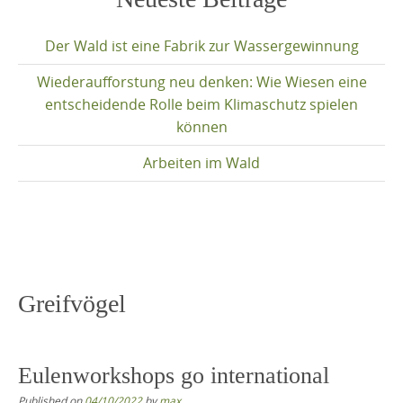
content
Der Wald ist eine Fabrik zur Wassergewinnung
Wiederaufforstung neu denken: Wie Wiesen eine
entscheidende Rolle beim Klimaschutz spielen
können
Arbeiten im Wald
Greifvögel
Eulenworkshops go international
Published on
04/10/2022
by
max