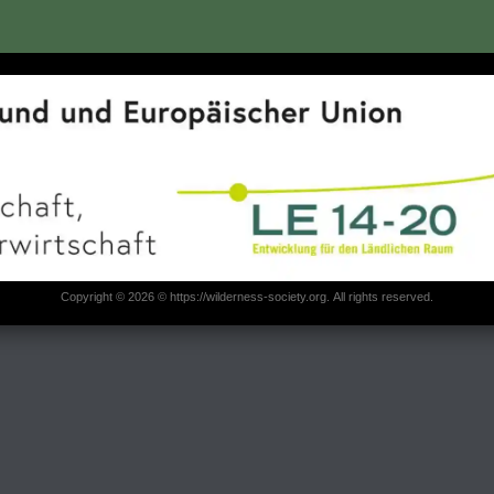
Copyright © 2026 © https://wilderness-society.org. All rights reserved.