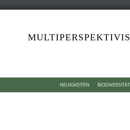
Skip
to
content
MULTIPERSPEKTIVIS
Skip
NEUIGKEITEN
BIODIVERSITÄ
to
content