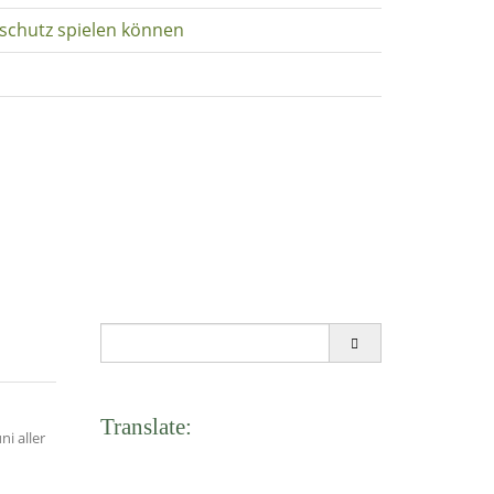
schutz spielen können
Search
for:
Translate:
i aller