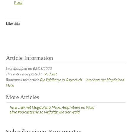
Post
Like this:
Article Information
Last Modified on 08/08/2022
This entry was posted in
Podcast
Bookmark this article
Die Wildkatze in Österreich – Interview mit Magdalena
Meikl
Post
More Articles
navigation
Interview mit Magdalena Meikl: Amphibien im Wald
Eine Podcastserie so vielfältig wie der Wald
Schreibe einen Kommentar