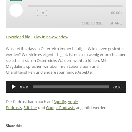
Play
1x
00:00
/
Episode
SUBSCRIBE
SHARE
Download file
|
Play in new window
SHARE
RSS FEED
Wusstet ihr, dass in Österreich immer häufiger Wildkatzen gesichtet
LINK
werden? Wie viele es eigentlich gibt, ist noch zu wenig erforscht, aber
sie scheint sich in Österreichs Wäldern wohl zu fühlen. Mit
EMBED
Magdalena sprechen wir über ihren Lebensraum und
Charakteristiken und andere spannende Aspekte!
Audio-
00:00
00:00
Player
Der Podcast kann auch auf
Spotify
,
Apple
Podcasts
,
Stitcher
und
Google Podcasts
angehört werden.
Share this: