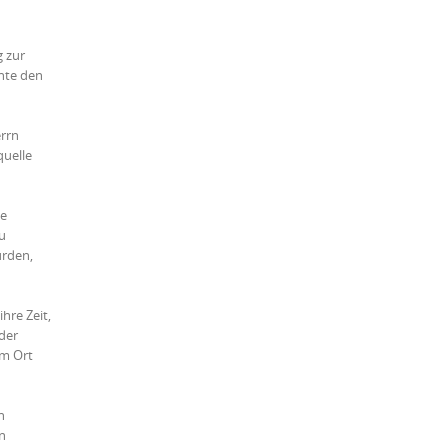
g zur
hte den
errn
quelle
ie
u
urden,
hre Zeit,
der
em Ort
n
n