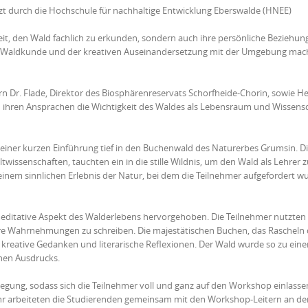
zt durch die Hochschule für nachhaltige Entwicklung Eberswalde (HNEE)
it, den Wald fachlich zu erkunden, sondern auch ihre persönliche Beziehun
her Waldkunde und der kreativen Auseinandersetzung mit der Umgebung mac
n Dr. Flade, Direktor des Biosphärenreservats Schorfheide-Chorin, sowie H
 ihren Ansprachen die Wichtigkeit des Waldes als Lebensraum und Wissens
 einer kurzen Einführung tief in den Buchenwald des Naturerbes Grumsin. D
ssenschaften, tauchten ein in die stille Wildnis, um den Wald als Lehrer z
nem sinnlichen Erlebnis der Natur, bei dem die Teilnehmer aufgefordert w
itative Aspekt des Walderlebens hervorgehoben. Die Teilnehmer nutzten i
ihre Wahrnehmungen zu schreiben. Die majestätischen Buchen, das Rascheln 
r kreative Gedanken und literarische Reflexionen. Der Wald wurde so zu ein
hen Ausdrucks.
egung, sodass sich die Teilnehmer voll und ganz auf den Workshop einlasse
r arbeiteten die Studierenden gemeinsam mit den Workshop-Leitern an de