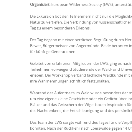
Organisiert:
European Wilderness Society (EWS), unterstüt
Die Exkursion bot den Teilnehmern nicht nur die Möglichke
Natur zu vertiefen. Die Verbindung von wissenschaftlic
Tag zu einem besonderen Erlebnis.
Der Tag begann mit einer herzlichen Begrüßung durch Herr
Bewer, Bürgermeister von Angermünde. Beide betonten in
für künftige Generationen.
Geleitet von erfahrenen Mitgliedern der EWS, ging es nach
Teilnehmer, vorwiegend Studierende der Wald- und Umweltwi
erleben. Der Workshop verband fachliche Waldkunde mit ei
ihre Wahrnehmungen schriftlich festzuhalten.
Während des Aufenthalts im Wald wurde besonders der med
um eine eigene kleine Geschichte oder ein Gedicht über 
Blätter und das Zwitschern der Vögel boten Inspiration fü
des Nachdenkens, der Entschleunigung und des persönlic
Das Team der EWS sorgte während des Tages für die Verpfl
konnten. Nach der Rückkehr nach Eberswalde gegen 14 Uh