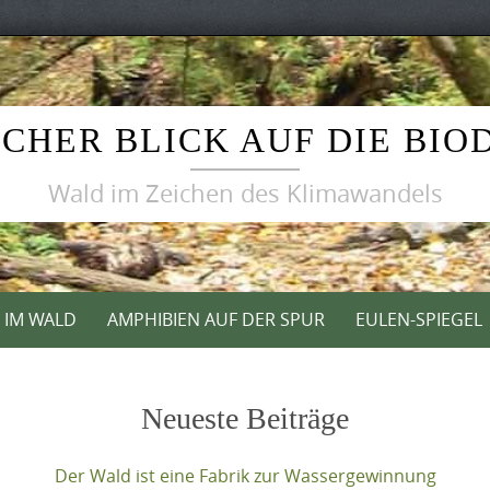
CHER BLICK AUF DIE BIO
Wald im Zeichen des Klimawandels
T IM WALD
AMPHIBIEN AUF DER SPUR
EULEN-SPIEGEL
Neueste Beiträge
Der Wald ist eine Fabrik zur Wassergewinnung