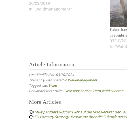
26/09/2019
In "Waldmanagement"
Exkursions
Treuenbri
03/10/20
In "Wald
Article Information
Last Modified on 03/10/2024
This entry was posted in
Waldmanagement
Tagged with
Wald
Bookmark this article
Exkursionsbericht: Dem Wald zuhören
Post
More Articles
navigation
Multiperspektivischer Blick auf die Biodiversität der 
EU Forestry Strategy: Bestimme über die Zukunft der W