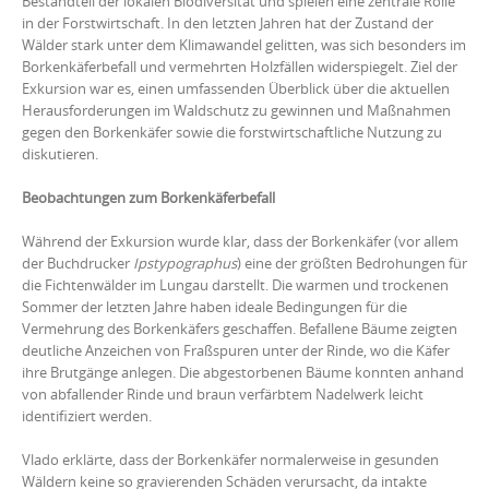
Bestandteil der lokalen Biodiversität und spielen eine zentrale Rolle
in der Forstwirtschaft. In den letzten Jahren hat der Zustand der
Wälder stark unter dem Klimawandel gelitten, was sich besonders im
Borkenkäferbefall und vermehrten Holzfällen widerspiegelt. Ziel der
Exkursion war es, einen umfassenden Überblick über die aktuellen
Herausforderungen im Waldschutz zu gewinnen und Maßnahmen
gegen den Borkenkäfer sowie die forstwirtschaftliche Nutzung zu
diskutieren.
Beobachtungen
zum
Borkenkäferbefall
Während der Exkursion wurde klar, dass der Borkenkäfer (vor allem
der Buchdrucker
Ips
typographus
) eine der größten Bedrohungen für
die Fichtenwälder im Lungau darstellt. Die warmen und trockenen
Sommer der letzten Jahre haben ideale Bedingungen für die
Vermehrung des Borkenkäfers geschaffen. Befallene Bäume zeigten
deutliche Anzeichen von Fraßspuren unter der Rinde, wo die Käfer
ihre Brutgänge anlegen. Die abgestorbenen Bäume konnten anhand
von abfallender Rinde und braun verfärbtem Nadelwerk leicht
identifiziert werden.
Vlado erklärte, dass der Borkenkäfer normalerweise in gesunden
Wäldern keine so gravierenden Schäden verursacht, da intakte